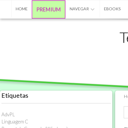
Skip
HOME
PREMIUM
NAVEGAR
EBOOKS
to
content
ADVPL
T
/
PROTHEUS
/
TL++
ANUNCIAR
BASE
DE
CONHECIMENTO
Etiquetas
H
CONTATO
PROGRAMAÇÃO
AdvPL
Linguagem C
MATÉRIAS