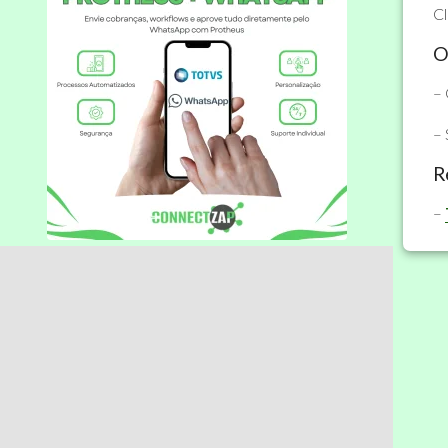
C
O
– 
– 
R
–