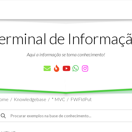
erminal de Informaç
DOWNLOADS
LISTA
DE
Aqui a informação se torna conhecimento!
ARTIGOS
LISTA
DE
PARÂMETROS
TABELAS
DO
ome
/
Knowledgebase
/
* MVC
/
FWFldPut
PROTHEUS
VÍDEO
BANCO
AULAS
DE
GRATUITAS
DADOS