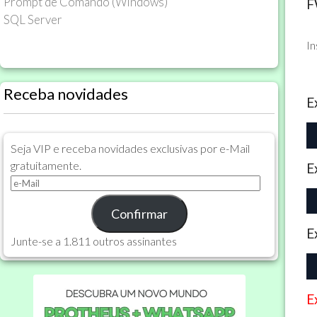
Prompt de Comando (Windows)
F
POLÍTICA
SQL Server
DE
PRIVACIDADE
I
E
COOKIES
Receba novidades
SOBRE
E
Seja VIP e receba novidades exclusivas por e-Mail
gratuitamente.
E
e-
Mail
Confirmar
E
Junte-se a 1.811 outros assinantes
E