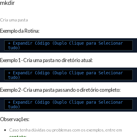
mkdir
Cria uma pasta
Exemplo da Rotina:
+ Expandir Código (Duplo Clique para Selecionar
tudo)
Exemplo 1- Cria uma pasta no diretório atual:
+ Expandir Código (Duplo Clique para Selecionar
tudo)
Exemplo 2- Cria uma pasta passando o diretório completo:
+ Expandir Código (Duplo Clique para Selecionar
tudo)
Observações:
Caso tenha dúvidas ou problemas com os exemplos, entre em
contato
;