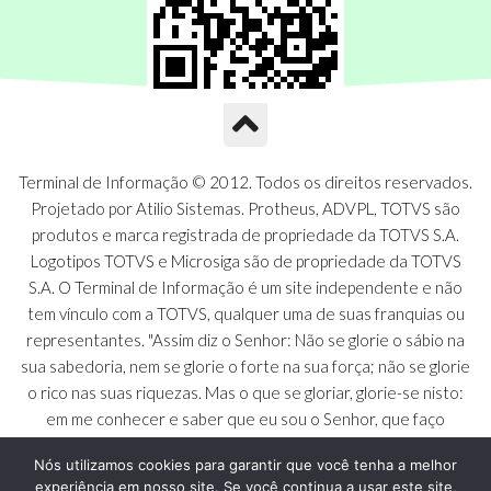
Terminal de Informação © 2012. Todos os direitos reservados.
Projetado por Atilio Sistemas. Protheus, ADVPL, TOTVS são
produtos e marca registrada de propriedade da TOTVS S.A.
Logotipos TOTVS e Microsiga são de propriedade da TOTVS
S.A. O Terminal de Informação é um site independente e não
tem vínculo com a TOTVS, qualquer uma de suas franquias ou
representantes. "Assim diz o Senhor: Não se glorie o sábio na
sua sabedoria, nem se glorie o forte na sua força; não se glorie
o rico nas suas riquezas. Mas o que se gloriar, glorie-se nisto:
em me conhecer e saber que eu sou o Senhor, que faço
beneficência, juízo e justiça na terra [...]" - Jeremias 9:23 a 24
Nós utilizamos cookies para garantir que você tenha a melhor
experiência em nosso site. Se você continua a usar este site,