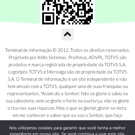
Terminal de Informação © 2012. Todos os direitos reservados.
Projetado por Atilio Sistemas. Protheus, ADVPL, TOTVS são
produtos e marca registrada de propriedade da TOTVS S.A.
Logotipos TOTVS e Microsiga são de propriedade da TOTVS
S.A. O Terminal de Informação é um site independente e não
tem vínculo com a TOTVS, qualquer uma de suas franquias ou
representantes. "Assim diz o Senhor: Não se glorie o sábio na
sua sabedoria, nem se glorie o forte na sua força; não se glorie
o rico nas suas riquezas. Mas o que se gloriar, glorie-se nisto:
em me conhecer e saber que eu sou o Senhor, que faço
beneficência, juízo e justiça na terra [...]" - Jeremias 9:23 a 24
Nós utilizamos cookies para garantir que você tenha a melhor
experiência em nosso site. Se você continua a usar este site,