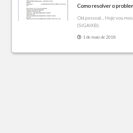
Como resolver o proble
POLÍTICA
DE
Olá pessoal… Hoje vou most
PRIVACIDADE
E
(SIGAIXB).
COOKIES
1 de maio de 2018
SOBRE