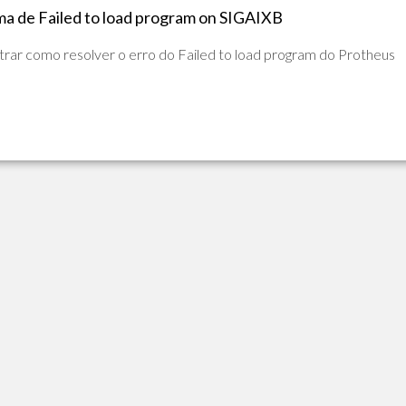
DE
ma de Failed to load program on SIGAIXB
ADVPL
JAVA
(OVERVIEW)
rar como resolver o erro do Failed to load program do Protheus
LINGUAGEM
C
PHP
SQL
SERVER