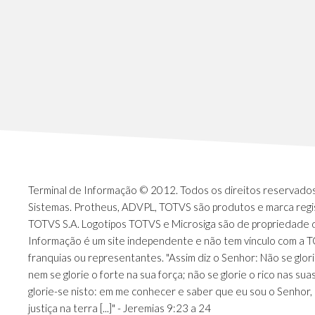
Terminal de Informação © 2012. Todos os direitos reservados.
Sistemas. Protheus, ADVPL, TOTVS são produtos e marca regi
TOTVS S.A. Logotipos TOTVS e Microsiga são de propriedade 
Informação é um site independente e não tem vínculo com a 
franquias ou representantes. "Assim diz o Senhor: Não se glori
nem se glorie o forte na sua força; não se glorie o rico nas sua
glorie-se nisto: em me conhecer e saber que eu sou o Senhor, 
justiça na terra [...]" - Jeremias 9:23 a 24