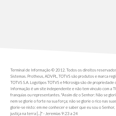
Terminal de Informação © 2012. Todos os direitos reservados.
Sistemas. Protheus, ADVPL, TOTVS são produtos e marca regi
TOTVS S.A. Logotipos TOTVS e Microsiga são de propriedade 
Informação é um site independente e não tem vínculo com a 
franquias ou representantes. "Assim diz o Senhor: Não se glori
nem se glorie o forte na sua força; não se glorie o rico nas sua
glorie-se nisto: em me conhecer e saber que eu sou o Senhor, 
justiça na terra [...]" - Jeremias 9:23 a 24