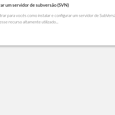
DE
rar um servidor de subversão (SVN)
ADVPL
JAVA
(OVERVIEW)
rar para vocês como instalar e configurar um servidor de SubVers
LINGUAGEM
sse recurso altamente utilizado...
C
PHP
SQL
SERVER