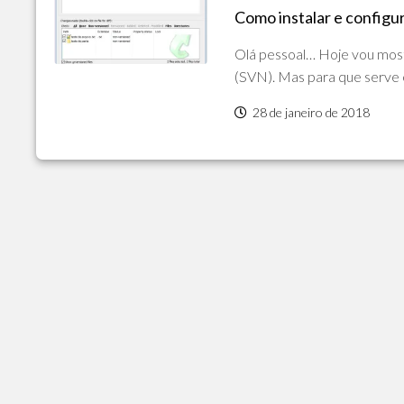
Como instalar e configu
POLÍTICA
DE
Olá pessoal… Hoje vou most
PRIVACIDADE
E
(SVN). Mas para que serve e
COOKIES
28 de janeiro de 2018
SOBRE