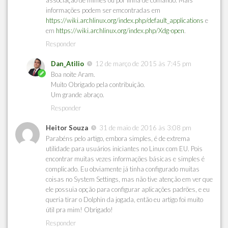
informações podem ser emcontradas em
https://wiki.archlinux.org/index.php/default_applications
e
em
https://wiki.archlinux.org/index.php/Xdg-open
.
Responder
Dan_Atilio
12 de março de 2015 às 7:45 pm
Boa noite Aram.
Muito Obrigado pela contribuição.
Um grande abraço.
Responder
Heitor Souza
31 de maio de 2016 às 3:08 pm
Parabéns pelo artigo, embora simples, é de extrema
utilidade para usuários iniciantes no Linux com EU. Pois
encontrar muitas vezes informações básicas e simples é
complicado. Eu obviamente já tinha configurado muitas
coisas no System Settings, mas não tive atenção em ver que
ele possuia opção para configurar aplicações padrões, e eu
queria tirar o Dolphin da jogada, então eu artigo foi muito
útil pra mim! Obrigado!
Responder