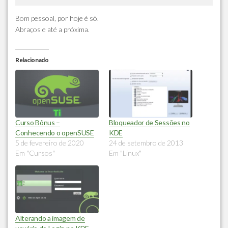
Bom pessoal, por hoje é só.
Abraços e até a próxima.
Relacionado
Curso Bônus –
Bloqueador de Sessões no
Conhecendo o openSUSE
KDE
5 de fevereiro de 2020
24 de setembro de 2013
Em "Cursos"
Em "Linux"
Alterando a imagem de