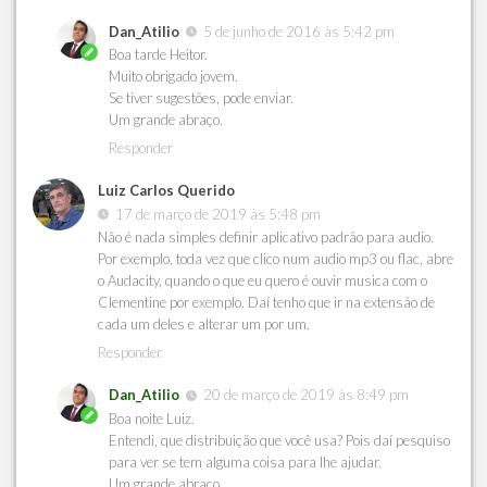
Dan_Atilio
5 de junho de 2016 às 5:42 pm
Boa tarde Heitor.
Muito obrigado jovem.
Se tiver sugestões, pode enviar.
Um grande abraço.
Responder
Luiz Carlos Querido
17 de março de 2019 às 5:48 pm
Não é nada simples definir aplicativo padrão para audio.
Por exemplo, toda vez que clico num audio mp3 ou flac, abre
o Audacity, quando o que eu quero é ouvir musica com o
Clementine por exemplo. Daí tenho que ir na extensão de
cada um deles e alterar um por um.
Responder
Dan_Atilio
20 de março de 2019 às 8:49 pm
Boa noite Luiz.
Entendi, que distribuição que você usa? Pois daí pesquiso
para ver se tem alguma coisa para lhe ajudar.
Um grande abraço.