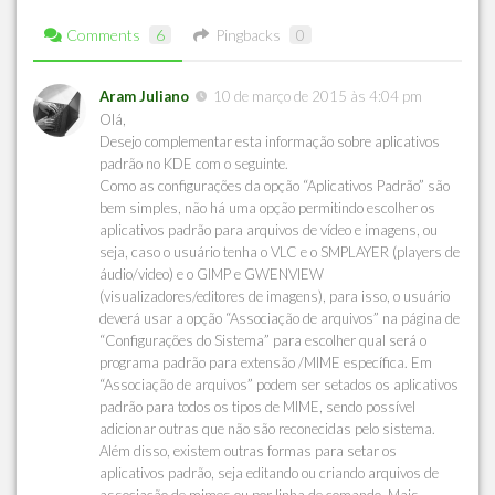
Comments
6
Pingbacks
0
Aram Juliano
10 de março de 2015 às 4:04 pm
Olá,
Desejo complementar esta informação sobre aplicativos
padrão no KDE com o seguinte.
Como as configurações da opção “Aplicativos Padrão” são
bem simples, não há uma opção permitindo escolher os
aplicativos padrão para arquivos de vídeo e imagens, ou
seja, caso o usuário tenha o VLC e o SMPLAYER (players de
áudio/video) e o GIMP e GWENVIEW
(visualizadores/editores de imagens), para isso, o usuário
deverá usar a opção “Associação de arquivos” na página de
“Configurações do Sistema” para escolher qual será o
programa padrão para extensão /MIME específica. Em
“Associação de arquivos” podem ser setados os aplicativos
padrão para todos os tipos de MIME, sendo possível
adicionar outras que não são reconecidas pelo sistema.
Além disso, existem outras formas para setar os
aplicativos padrão, seja editando ou criando arquivos de
associação de mimes ou por linha de comando. Mais