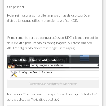
Olá pessoal…
Hoje irei mostrar como alterar programas de uso padrão em
distros Linux que utilizam o ambiente gráfico KDE.
Primeiramente abra as configurações do KDE, clicando no botão
de KickOff e procurando as configurações, ou pressionando
Alt+F2 e digitando “systemsettings” (sem aspas).
Procurando as configurações do sistema
Na divisão “Comportamento e aparência do espaço de trabalho”,
abra o aplicativo “Aplicativos padrão”.