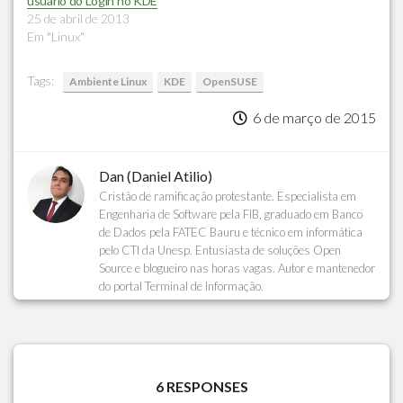
usuário do Login no KDE
25 de abril de 2013
Em "Linux"
Tags:
Ambiente Linux
KDE
OpenSUSE
6 de março de 2015
Dan (Daniel Atilio)
Cristão de ramificação protestante. Especialista em
Engenharia de Software pela FIB, graduado em Banco
de Dados pela FATEC Bauru e técnico em informática
pelo CTI da Unesp. Entusiasta de soluções Open
Source e blogueiro nas horas vagas. Autor e mantenedor
do portal Terminal de Informação.
6 RESPONSES