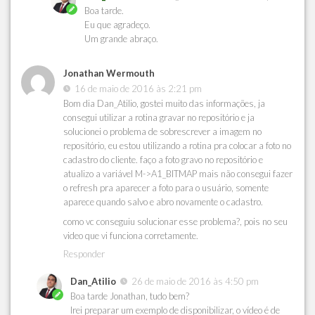
Boa tarde.
Eu que agradeço.
Um grande abraço.
Jonathan Wermouth
16 de maio de 2016 às 2:21 pm
Bom dia Dan_Atilio, gostei muito das informações, ja
consegui utilizar a rotina gravar no repositório e ja
solucionei o problema de sobrescrever a imagem no
repositório, eu estou utilizando a rotina pra colocar a foto no
cadastro do cliente. faço a foto gravo no repositório e
atualizo a variável M->A1_BITMAP mais não consegui fazer
o refresh pra aparecer a foto para o usuário, somente
aparece quando salvo e abro novamente o cadastro.
como vc conseguiu solucionar esse problema?, pois no seu
video que vi funciona corretamente.
Responder
Dan_Atilio
26 de maio de 2016 às 4:50 pm
Boa tarde Jonathan, tudo bem?
Irei preparar um exemplo de disponibilizar, o vídeo é de