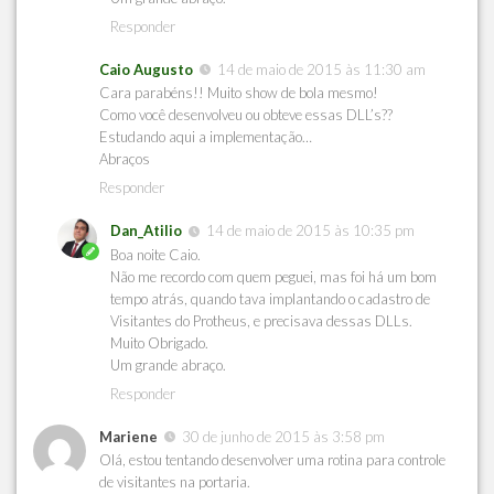
Responder
Caio Augusto
14 de maio de 2015 às 11:30 am
Cara parabéns!! Muito show de bola mesmo!
Como você desenvolveu ou obteve essas DLL’s??
Estudando aqui a implementação…
Abraços
Responder
Dan_Atilio
14 de maio de 2015 às 10:35 pm
Boa noite Caio.
Não me recordo com quem peguei, mas foi há um bom
tempo atrás, quando tava implantando o cadastro de
Visitantes do Protheus, e precisava dessas DLLs.
Muito Obrigado.
Um grande abraço.
Responder
Mariene
30 de junho de 2015 às 3:58 pm
Olá, estou tentando desenvolver uma rotina para controle
de visitantes na portaria.