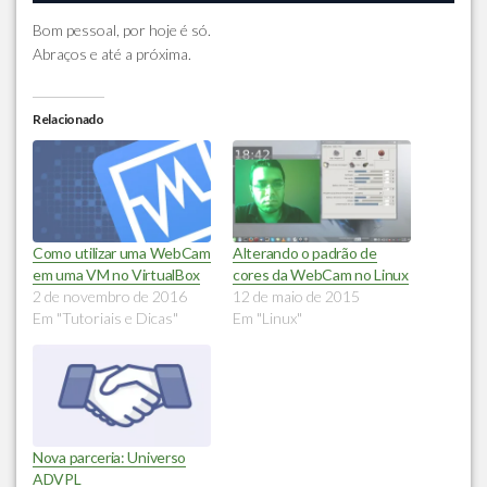
Bom pessoal, por hoje é só.
Abraços e até a próxima.
Relacionado
Como utilizar uma WebCam
Alterando o padrão de
em uma VM no VirtualBox
cores da WebCam no Linux
2 de novembro de 2016
12 de maio de 2015
Em "Tutoriais e Dicas"
Em "Linux"
Nova parceria: Universo
ADVPL