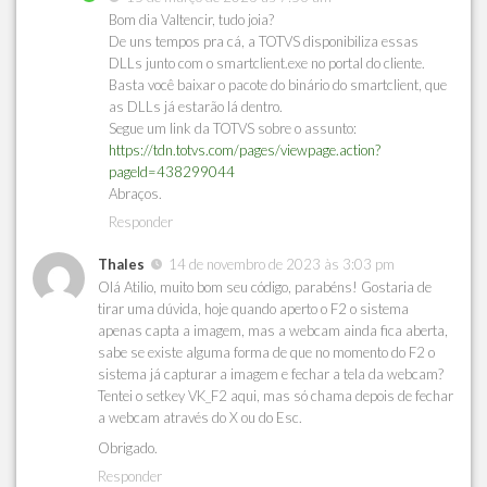
Bom dia Valtencir, tudo joia?
De uns tempos pra cá, a TOTVS disponibiliza essas
DLLs junto com o smartclient.exe no portal do cliente.
Basta você baixar o pacote do binário do smartclient, que
as DLLs já estarão lá dentro.
Segue um link da TOTVS sobre o assunto:
https://tdn.totvs.com/pages/viewpage.action?
pageId=438299044
Abraços.
Responder
Thales
14 de novembro de 2023 às 3:03 pm
Olá Atilio, muito bom seu código, parabéns! Gostaria de
tirar uma dúvida, hoje quando aperto o F2 o sistema
apenas capta a imagem, mas a webcam ainda fica aberta,
sabe se existe alguma forma de que no momento do F2 o
sistema já capturar a imagem e fechar a tela da webcam?
Tentei o setkey VK_F2 aqui, mas só chama depois de fechar
a webcam através do X ou do Esc.
Obrigado.
Responder