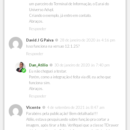
um parceiro do Terminal de Informação, o Eurai do
Universo Advpl.
Criando o exemplo, já entro em contato.
Abraços.
Responder
David J G Paiva
28 de janeiro de 2020 às 4:16 pm
Isso funciona na versao 12.1.25?
Responder
Dan_Atilio
30 de janeiro de 2020 às 7:40 pm
Eu não cheguei a testar.
Porém, como a integração é feita via dll, eu acho que
funciona sim.
Abraços.
Responder
Vicente
4 de setembro de 2021 às 8:47 am
Parabéns pela publicação! Bem detalhada!!!
Atilio, estava pesquisando sobre função pra cortar a
imagem, após tirar a foto. Verifiquei que a classe TDrawer