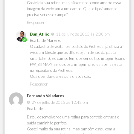
Gostei da sua rotina, mas não entendi como amarro essa
imagem da webcam a um campo. Qual o tipo/tamanho
precisa ser esse campo?
Responder
Dan_Atilio
11 de julho de 2015 às 2:08 pm
Boa tarde Mariene.
O cadastro de visitantes padrão do Protheus, já utiliza a
webcam (desde que as dlls estejam dentro da pasta
smartclient), e o campo tem que ser do tipo imagem (como
PW_BITMAP), sendo que a imagem precisa apenas estar
no repositório do Protheus.
Qualquer dúvida, estou a disposição.
Responder
Fernando Valadares
29 de julho de 2015 às 12:42 pm
Boa tarde,
Estou desenvolvendo uma rotina para controle entrada e
saída caminhão por foto.
Gostei muito da sua rotina, mas também estou com a