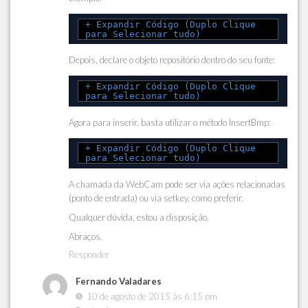
+ Expandir Código (Duplo Clique
para Selecionar tudo)
Depois, declare o objeto repositório dentro do seu fonte:
+ Expandir Código (Duplo Clique
para Selecionar tudo)
Agora para inserir, basta utilizar o método InsertBmp:
+ Expandir Código (Duplo Clique
para Selecionar tudo)
A chamada da WebCam pode ser via ações relacionadas
(ponto de entrada) ou via setkey, como preferir.
Qualquer dúvida, estou a disposição.
Abraços.
Responder
Fernando Valadares
10 de agosto de 2015 às 6:15 pm