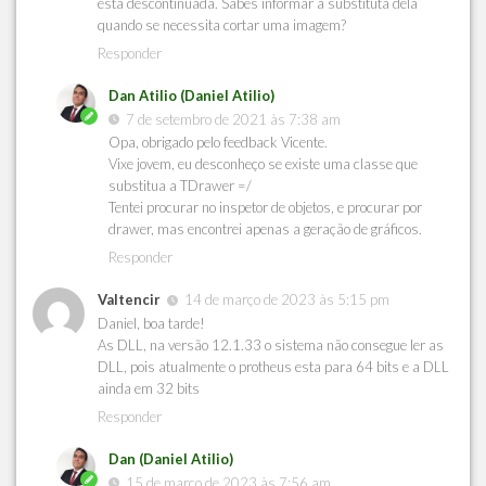
está descontinuada. Sabes informar a substituta dela
quando se necessita cortar uma imagem?
Responder
Dan Atilio (Daniel Atilio)
7 de setembro de 2021 às 7:38 am
Opa, obrigado pelo feedback Vicente.
Vixe jovem, eu desconheço se existe uma classe que
substitua a TDrawer =/
Tentei procurar no inspetor de objetos, e procurar por
drawer, mas encontrei apenas a geração de gráficos.
Responder
Valtencir
14 de março de 2023 às 5:15 pm
Daniel, boa tarde!
As DLL, na versão 12.1.33 o sistema não consegue ler as
DLL, pois atualmente o protheus esta para 64 bits e a DLL
ainda em 32 bits
Responder
Dan (Daniel Atilio)
15 de março de 2023 às 7:56 am