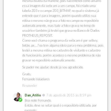
mesma duvida da Mariene, pois não entendi como amarro
essa imagem da webcam a um campo, foi criado uma
tabela Z03 e o campo Z03_BITMAP, no qual o sistema já
entende que é para imagens, porém quando utilizo sua
rotina o mesmo não grava a foto no campo ou repositório
automaticamente, mas bate a foto e grava no temp do
usuário e também já testei que grava no Banco de Dados
PROTHEUS_REPOSIT.
Como você chama o programa da webcam é por setkey,
botão, pe,…? ou tem alguma ideia para o meu problema, pois
testei a mesma rotina no cadastro de visitante e cadastro
de funcionário, porém acontece o mesmo problema de não
gravar no repositório automaticamente.
Se puder me ajudar, desde já sou agradecido.
Grato,
Fernando Valadares
Responder
Dan_Atilio
7 de agosto de 2015 às 8:59 pm
Boa noite Fernando.
Então, deve se setar qual é o repositório utilizado, por
exemplo: