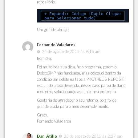
repositório.
+ Expandir Código (Duplo Clique
para Selecionar tudo)
Um grande abraço.
Fernando Valadares
24 de agosto de 2015 às 9:15 am
Bom dia,
Foi muito boa sua dica, fiz o programa, porem o
DeleteBMP não funcionou, mas coloquei dentro da
condição um delete na tabela PROTHEUS_REPOSIT,
excluindo a foto desejada, nesse caso parou de dar o
meu erro, solucionando assim o meu problema.
Gostaria de agradecer o seu retorno, pois foi de
grande ajuda para o meu desenvolvimento.
Grato,
Fernando Valadares
Dan_Atilio
25 de agosto de 2015 às 2:27 pm