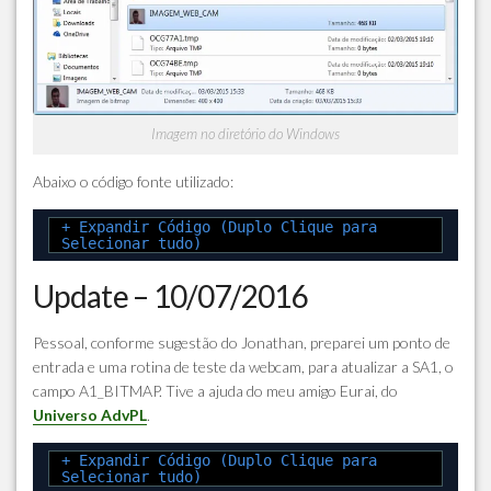
Imagem no diretório do Windows
Abaixo o código fonte utilizado:
+ Expandir Código (Duplo Clique para
Selecionar tudo)
Update – 10/07/2016
Pessoal, conforme sugestão do Jonathan, preparei um ponto de
entrada e uma rotina de teste da webcam, para atualizar a SA1, o
campo A1_BITMAP. Tive a ajuda do meu amigo Eurai, do
Universo AdvPL
.
+ Expandir Código (Duplo Clique para
Selecionar tudo)