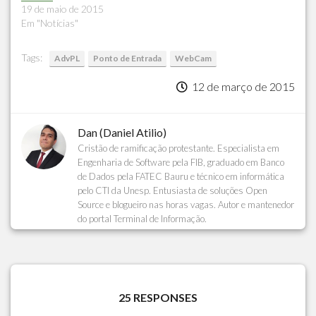
19 de maio de 2015
Em "Notícias"
Tags:
AdvPL
Ponto de Entrada
WebCam
12 de março de 2015
Dan (Daniel Atilio)
Cristão de ramificação protestante. Especialista em
Engenharia de Software pela FIB, graduado em Banco
de Dados pela FATEC Bauru e técnico em informática
pelo CTI da Unesp. Entusiasta de soluções Open
Source e blogueiro nas horas vagas. Autor e mantenedor
do portal Terminal de Informação.
25 RESPONSES