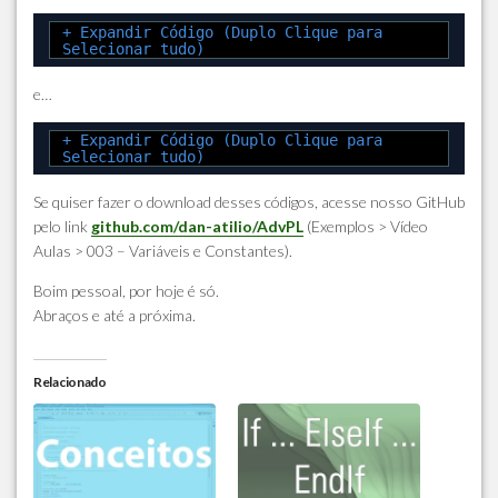
+ Expandir Código (Duplo Clique para
Selecionar tudo)
e…
+ Expandir Código (Duplo Clique para
Selecionar tudo)
Se quiser fazer o download desses códigos, acesse nosso GitHub
pelo link
github.com/dan-atilio/AdvPL
(Exemplos > Vídeo
Aulas > 003 – Variáveis e Constantes).
Boim pessoal, por hoje é só.
Abraços e até a próxima.
Relacionado