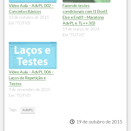
Vídeo Aula – AdvPL 002 –
Fazendo testes
Conceitos Básicos
condicionais com If, ElseIf,
13 de outubro de 2015
Else e EndIf – Maratona
Em "TOTVS"
AdvPL e TL++ 303
19 de março de 2024
Em "TOTVS"
Vídeo Aula – AdvPL 006 –
Laços de Repetição e
Testes
9 de novembro de 2015
Em "TOTVS"
Tags:
AdvPL
19 de outubro de 2015