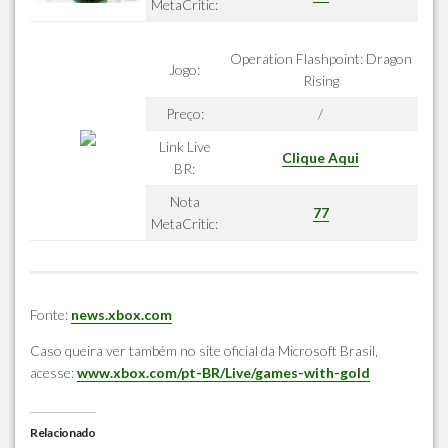
MetaCritic:
Operation Flashpoint: Dragon
Jogo:
Rising
Preço:
/
Link Live
Clique Aqui
BR:
Nota
77
MetaCritic:
Fonte:
news.xbox.com
Caso queira ver também no site oficial da Microsoft Brasil,
acesse:
www.xbox.com/pt-BR/Live/games-with-gold
Relacionado