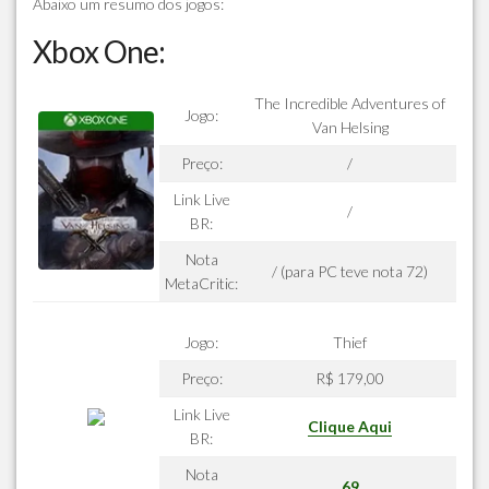
Abaixo um resumo dos jogos:
Xbox One:
The Incredible Adventures of
Jogo:
Van Helsing
Preço:
/
Link Live
/
BR:
Nota
/ (para PC teve nota 72)
MetaCritic:
Jogo:
Thief
Preço:
R$ 179,00
Link Live
Clique Aqui
BR:
Nota
69