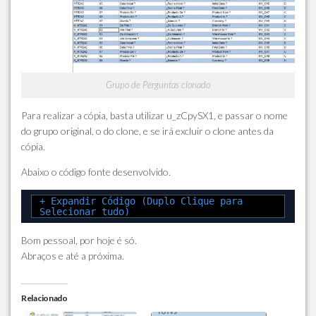
Grupo de Perguntas clonado
Para realizar a cópia, basta utilizar u_zCpySX1, e passar o nome
do grupo original, o do clone, e se irá excluir o clone antes da
cópia.
Abaixo o código fonte desenvolvido.
+ Expandir Código (Duplo Clique para
Selecionar tudo)
Bom pessoal, por hoje é só.
Abraços e até a próxima.
Relacionado