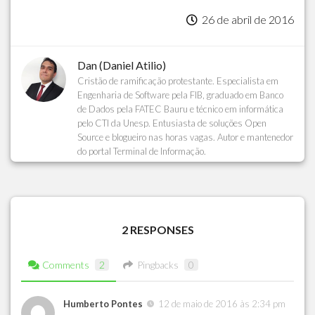
26 de abril de 2016
Dan (Daniel Atilio)
Cristão de ramificação protestante. Especialista em
Engenharia de Software pela FIB, graduado em Banco
de Dados pela FATEC Bauru e técnico em informática
pelo CTI da Unesp. Entusiasta de soluções Open
Source e blogueiro nas horas vagas. Autor e mantenedor
do portal Terminal de Informação.
2 RESPONSES
Comments
2
Pingbacks
0
Humberto Pontes
12 de maio de 2016 às 2:34 pm