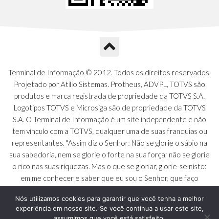
Terminal de Informação © 2012. Todos os direitos reservados.
Projetado por Atilio Sistemas. Protheus, ADVPL, TOTVS são
produtos e marca registrada de propriedade da TOTVS S.A.
Logotipos TOTVS e Microsiga são de propriedade da TOTVS
S.A. O Terminal de Informação é um site independente e não
tem vínculo com a TOTVS, qualquer uma de suas franquias ou
representantes. "Assim diz o Senhor: Não se glorie o sábio na
sua sabedoria, nem se glorie o forte na sua força; não se glorie
o rico nas suas riquezas. Mas o que se gloriar, glorie-se nisto:
em me conhecer e saber que eu sou o Senhor, que faço
beneficência, juízo e justiça na terra [...]" - Jeremias 9:23 a 24
Nós utilizamos cookies para garantir que você tenha a melhor
experiência em nosso site. Se você continua a usar este site,
assumimos que você está satisfeito.