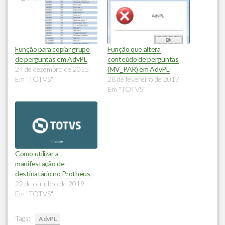
Função para copiar grupo
Função que altera
de perguntas em AdvPL
conteúdo de perguntas
24 de dezembro de 2015
(MV_PAR) em AdvPL
Em "TOTVS"
28 de fevereiro de 2017
Em "TOTVS"
Como utilizar a
manifestação de
destinatário no Protheus
22 de outubro de 2019
Em "TOTVS"
Tags:
AdvPL