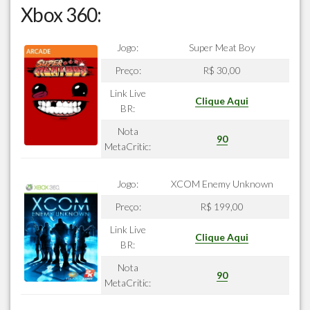
Xbox 360:
Jogo:
Super Meat Boy
Preço:
R$ 30,00
Link Live
Clique Aqui
BR:
Nota
90
MetaCritic:
Jogo:
XCOM Enemy Unknown
Preço:
R$ 199,00
Link Live
Clique Aqui
BR:
Nota
90
MetaCritic: