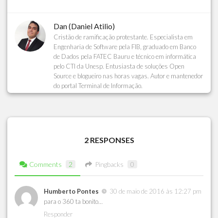
Dan (Daniel Atilio)
Cristão de ramificação protestante. Especialista em
Engenharia de Software pela FIB, graduado em Banco
de Dados pela FATEC Bauru e técnico em informática
pelo CTI da Unesp. Entusiasta de soluções Open
Source e blogueiro nas horas vagas. Autor e mantenedor
do portal Terminal de Informação.
2 RESPONSES
Comments
2
Pingbacks
0
Humberto Pontes
30 de maio de 2016 às 12:27 pm
para o 360 ta bonito…
Responder