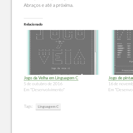
Abraços e até a próxima.
Relacionado
Jogo da Velha em Linguagem C
Jogo de pint
5 de outubro de 2016
16 de novemb
Em "Desenvolvimento"
Em "Desenvol
Tags:
Linguagem C