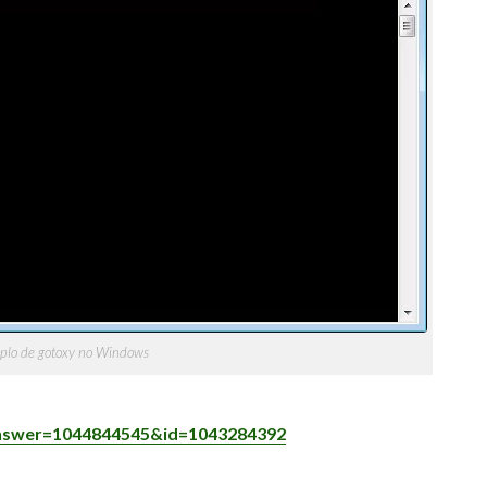
plo de gotoxy no Windows
?answer=1044844545&id=1043284392