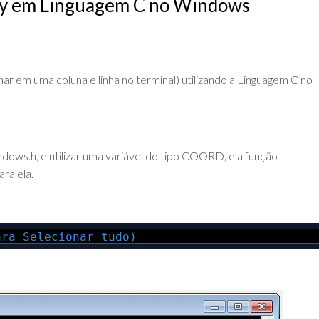
xy em Linguagem C no Windows
DE
ADVPL
JAVA
(OVERVIEW)
LINGUAGEM
C
ar em uma coluna e linha no terminal) utilizando a Linguagem C no
PHP
SQL
SERVER
indows.h, e utilizar uma variável do tipo COORD, e a função
ra ela.
ara Selecionar tudo)