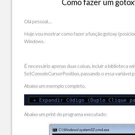
Como fazer um goto
POLÍTICA
DE
PRIVACIDADE
Olá pessoal…
E
COOKIES
Hoje vou mostrar como fazer a função gotoxy (posicion
Windows.
SOBRE
É necessário apenas duas coisas, incluir a biblioteca w
SetConsoleCursorPosition, passando o essa variável pa
Abaixo um exemplo completo.
+ Expandir Código (Duplo Clique p
Abaixo um print do programa executado: