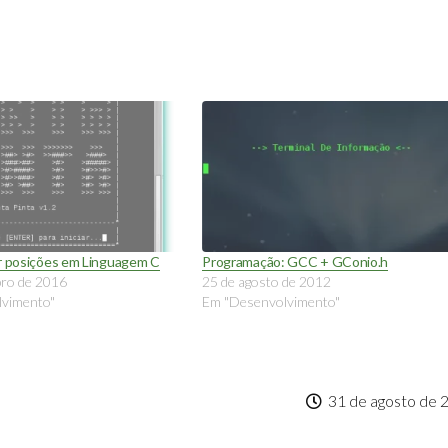
ar posições em Linguagem C
Programação: GCC + GConio.h
ro de 2016
25 de agosto de 2012
vimento"
Em "Desenvolvimento"
31 de agosto de 