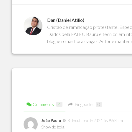
Dan (Daniel Atilio)
Cristão de ramificação protestante. Espe
Dados pela FATEC Bauru e técnico em info
blogueiro nas horas vagas. Autor e manten
Comments
4
Pingbacks
0
João Paulo
8 de outubro de 2021 às 9:58 am
Show de bola!