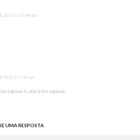
 de 2021 às 10:48 am
 de 2022 às 7:46 am
oteca gconio.h, nela já tem a gotoxy.
XE UMA RESPOSTA