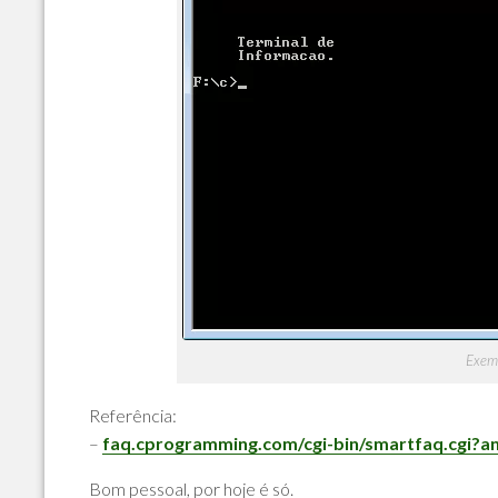
Exem
Referência:
–
faq.cprogramming.com/cgi-bin/smartfaq.cgi
Bom pessoal, por hoje é só.