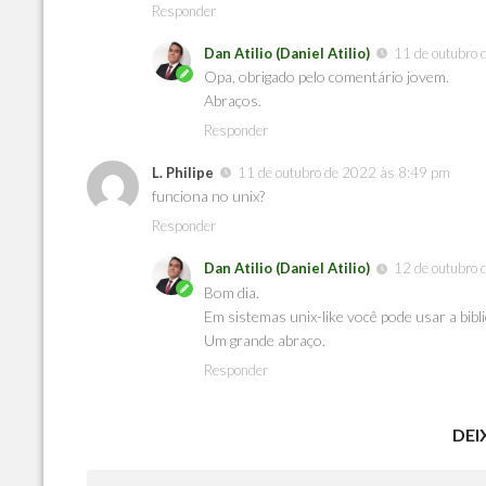
Responder
Dan Atilio (Daniel Atilio)
11 de outubro
Opa, obrigado pelo comentário jovem.
Abraços.
Responder
L. Philipe
11 de outubro de 2022 às 8:49 pm
funciona no unix?
Responder
Dan Atilio (Daniel Atilio)
12 de outubro
Bom dia.
Em sistemas unix-like você pode usar a bibli
Um grande abraço.
Responder
DEI