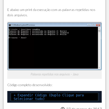
E abaixo um print da execução com as palavras repetidas nos
dois arquivos.
Palavras repetidas nos arquivos – Java
Código completo desenvolvido:
+ Expandir Código (Duplo Clique para
Selecionar tudo)
27 de março de 2017