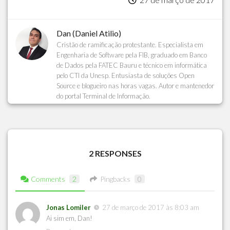
Dan (Daniel Atilio)
Cristão de ramificação protestante. Especialista em
Engenharia de Software pela FIB, graduado em Banco
de Dados pela FATEC Bauru e técnico em informática
pelo CTI da Unesp. Entusiasta de soluções Open
Source e blogueiro nas horas vagas. Autor e mantenedor
do portal Terminal de Informação.
2 RESPONSES
Comments
2
Pingbacks
0
Jonas Lomiler
27 de março de 2017 às 8:03 am
Ai sim em, Dan!