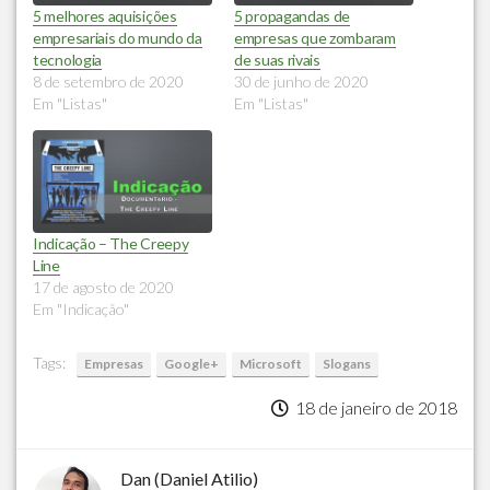
5 melhores aquisições
5 propagandas de
empresariais do mundo da
empresas que zombaram
tecnologia
de suas rivais
8 de setembro de 2020
30 de junho de 2020
Em "Listas"
Em "Listas"
Indicação – The Creepy
Line
17 de agosto de 2020
Em "Indicação"
Tags:
Empresas
Google+
Microsoft
Slogans
18 de janeiro de 2018
Dan (Daniel Atilio)