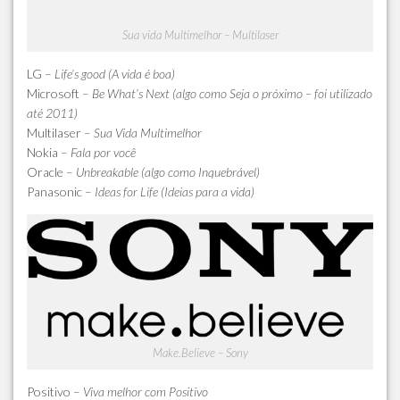
Sua vida Multimelhor – Multilaser
LG
–
Life’s good (A vida é boa)
Microsoft
–
Be What’s Next (algo como Seja o próximo – foi utilizado
até 2011)
Multilaser
–
Sua Vida Multimelhor
Nokia
–
Fala por você
Oracle
–
Unbreakable (algo como Inquebrável)
Panasonic
–
Ideas for Life (Ideias para a vida)
Make.Believe – Sony
Positivo
–
Viva melhor com Positivo