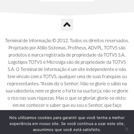
Terminal de Informação © 2012. Todos os direitos reservados.
Projetado por Atilio Sistemas. Protheus, ADVPL, TOTVS são
produtos e marca registrada de propriedade da TOTVS S.A.
Logotipos TOTVS e Microsiga são de propriedade da TOTVS
S.A. O Terminal de Informação é um site independente e não
tem vínculo com a TOTVS, qualquer uma de suas franquias ou
representantes. "Assim diz o Senhor: Não se glorie o sábio na
sua sabedoria, nem se glorie o forte na sua força; não se glorie
o rico nas suas riquezas. Mas o que se gloriar, glorie-se nisto:
em me conhecer e saber que eu sou o Senhor, que faço
beneficência, juízo e justiça na terra [...]" - Jeremias 9:23 a 24
Nós utilizamos cookies para garantir que você tenha a melhor
experiência em nosso site. Se você continua a usar este site,
assumimos que você está satisfeito.