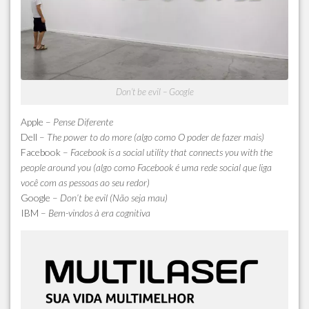
Don’t be evil – Google
Apple
–
Pense Diferente
Dell
–
The power to do more (algo como O poder de fazer mais)
Facebook
–
Facebook is a social utility that connects you with the
people around you (algo como Facebook é uma rede social que liga
você com as pessoas ao seu redor)
Google
–
Don’t be evil (Não seja mau)
IBM
–
Bem-vindos à era cognitiva