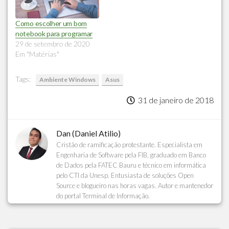
Como escolher um bom
notebook para programar
29 de setembro de 2020
Em "Matérias"
Tags:
Ambiente Windows
Asus
31 de janeiro de 2018
Dan (Daniel Atilio)
Cristão de ramificação protestante. Especialista em
Engenharia de Software pela FIB, graduado em Banco
de Dados pela FATEC Bauru e técnico em informática
pelo CTI da Unesp. Entusiasta de soluções Open
Source e blogueiro nas horas vagas. Autor e mantenedor
do portal Terminal de Informação.