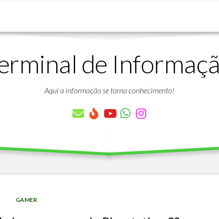
erminal de Informaç
DOWNLOADS
LISTA
DE
Aqui a informação se torna conhecimento!
ARTIGOS
LISTA
DE
PARÂMETROS
TABELAS
DO
PROTHEUS
VÍDEO
BANCO
GAMER
AULAS
DE
GRATUITAS
DADOS