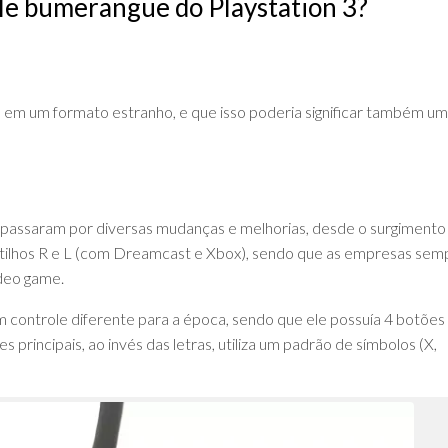
le bumerangue do Playstation 3?
DE
ADVPL
JAVA
(OVERVIEW)
LINGUAGEM
C
e em um formato estranho, e que isso poderia significar também u
PHP
SQL
SERVER
 passaram por diversas mudanças e melhorias, desde o surgimento
 gatilhos R e L (com Dreamcast e Xbox), sendo que as empresas sem
deo game.
m controle diferente para a época, sendo que ele possuía 4 botõe
 principais, ao invés das letras, utiliza um padrão de símbolos (X,