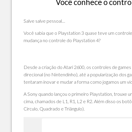
Você conhece o contro
POLÍTICA
DE
PRIVACIDADE
Salve salve pessoal…
E
COOKIES
Você sabia que o Playstation 3 quase teve um control
mudança no controle do Playstation 4?
SOBRE
Desde a criação do Atari 2600, os controles de games
direcional (no Nintendinho), até a popularização dos
tentaram inovar e mudar a forma como jogamos um ví
A Sony quando lançou o primeiro Playstation, trouxe u
cima, chamados de L1, R1, L2 e R2. Além disso os botões
Círculo, Quadrado e Triângulo).