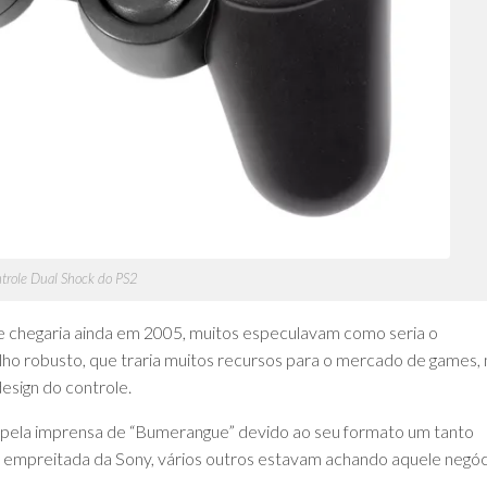
trole Dual Shock do PS2
e chegaria ainda em 2005, muitos especulavam como seria o
elho robusto, que traria muitos recursos para o mercado de games,
esign do controle.
o pela imprensa de “Bumerangue” devido ao seu formato um tanto
a empreitada da Sony, vários outros estavam achando aquele negóc