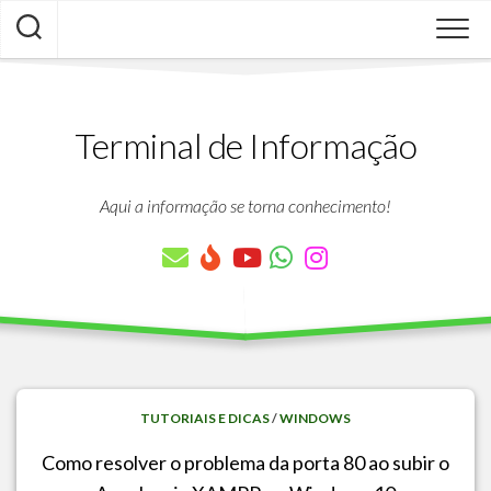
Skip
to
content
Terminal de Informação
Aqui a informação se torna conhecimento!
TUTORIAIS E DICAS
/
WINDOWS
Como resolver o problema da porta 80 ao subir o