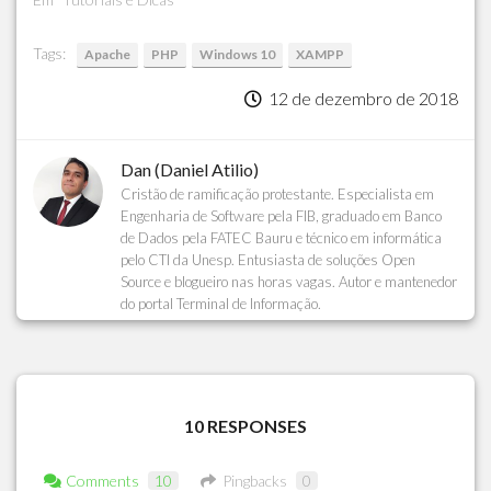
Tags:
Apache
PHP
Windows 10
XAMPP
12 de dezembro de 2018
Dan (Daniel Atilio)
Cristão de ramificação protestante. Especialista em
Engenharia de Software pela FIB, graduado em Banco
de Dados pela FATEC Bauru e técnico em informática
pelo CTI da Unesp. Entusiasta de soluções Open
Source e blogueiro nas horas vagas. Autor e mantenedor
do portal Terminal de Informação.
10 RESPONSES
Comments
10
Pingbacks
0