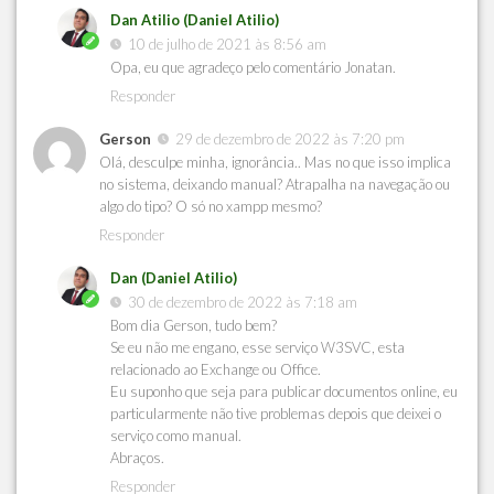
Dan Atilio (Daniel Atilio)
10 de julho de 2021 às 8:56 am
Opa, eu que agradeço pelo comentário Jonatan.
Responder
Gerson
29 de dezembro de 2022 às 7:20 pm
Olá, desculpe minha, ignorância.. Mas no que isso implica
no sistema, deixando manual? Atrapalha na navegação ou
algo do tipo? O só no xampp mesmo?
Responder
Dan (Daniel Atilio)
30 de dezembro de 2022 às 7:18 am
Bom dia Gerson, tudo bem?
Se eu não me engano, esse serviço W3SVC, esta
relacionado ao Exchange ou Office.
Eu suponho que seja para publicar documentos online, eu
particularmente não tive problemas depois que deixei o
serviço como manual.
Abraços.
Responder