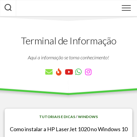
Skip
to
content
Terminal de Informação
Aqui a informação se torna conhecimento!
TUTORIAIS E DICAS
/
WINDOWS
Como instalar a HP LaserJet 1020 no Windows 10