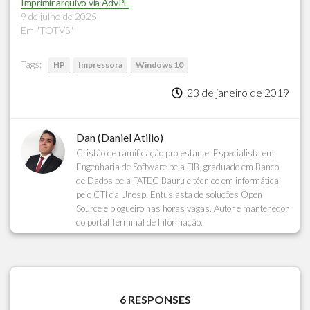
Imprimir arquivo via AdvPL
9 de julho de 2025
Em "TOTVS"
Tags:
HP
Impressora
Windows 10
23 de janeiro de 2019
Dan (Daniel Atilio)
Cristão de ramificação protestante. Especialista em
Engenharia de Software pela FIB, graduado em Banco
de Dados pela FATEC Bauru e técnico em informática
pelo CTI da Unesp. Entusiasta de soluções Open
Source e blogueiro nas horas vagas. Autor e mantenedor
do portal Terminal de Informação.
6 RESPONSES