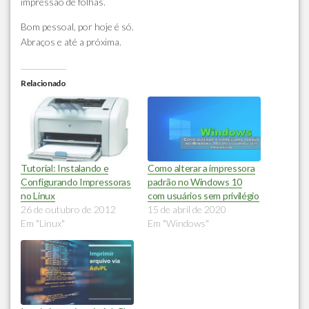
impressão de folhas.
Bom pessoal, por hoje é só.
Abraços e até a próxima.
Relacionado
Tutorial: Instalando e
Como alterar a impressora
Configurando Impressoras
padrão no Windows 10
no Linux
com usuários sem privilégio
26 de outubro de 2012
15 de abril de 2020
Em "Linux"
Em "Windows"