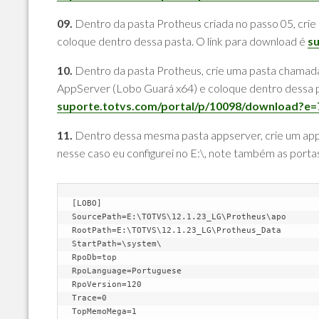
09.
Dentro da pasta Protheus criada no passo 05, crie
coloque dentro dessa pasta. O link para download é
s
10.
Dentro da pasta Protheus, crie uma pasta chamada 
AppServer (Lobo Guará x64) e coloque dentro dessa p
suporte.totvs.com/portal/p/10098/download?e
11.
Dentro dessa mesma pasta appserver, crie um apps
nesse caso eu configurei no E:\, note também as porta
[LOBO]

SourcePath=E:\TOTVS\12.1.23_LG\Protheus\apo

RootPath=E:\TOTVS\12.1.23_LG\Protheus_Data

StartPath=\system\

RpoDb=top

RpoLanguage=Portuguese

RpoVersion=120

Trace=0

TopMemoMega=1
