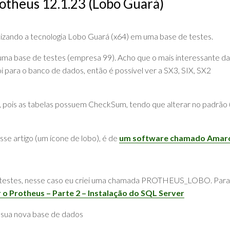
rotheus 12.1.23 (Lobo Guará)
DE
ADVPL
JAVA
(OVERVIEW)
LINGUAGEM
lizando a tecnologia Lobo Guará (x64) em uma base de testes.
C
 uma base de testes (empresa 99). Acho que o mais interessante da
PHP
oi para o banco de dados, então é possível ver a SX3, SIX, SX2
SQL
SERVER
L, pois as tabelas possuem CheckSum, tendo que alterar no padrão 
e artigo (um ícone de lobo), é de
um software chamado Amar
e testes, nesse caso eu criei uma chamada PROTHEUS_LOBO. Para
 o Protheus – Parte 2 – Instalação do SQL Server
sua nova base de dados