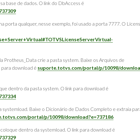
sa base de dados. O link do DbAccess é
=737309
ma porta qualquer, nesse exemplo, foi usado a porta 7777. O Licen
se+Server+Virtual#TOTVSLicenseServerVirtual-
a Protheus_Data crie a pasta system. Baixe os Arquivos de
nk para download é
suporte.totvs.com/portal/p/10098/downlo
oque dentro da pasta system. O link para download é
=737334
systemload. Baixe o Dicionário de Dados Completo e extraia par
e.totvs.com/portal/p/10098/download?e=737186
oloque dentro da systemload. O link para download é
=737329