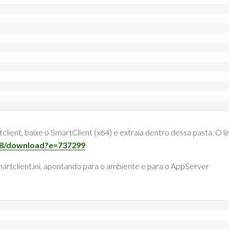
ient, baixe o SmartClient (x64) e extraia dentro dessa pasta. O li
98/download?e=737299
martclient.ini, apontando para o ambiente e para o AppServer