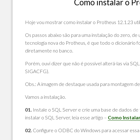
Como instalar o P
POLÍTICA
DE
PRIVACIDADE
Hoje vou mostrar como instalar o Protheus 12.1.23 uti
E
COOKIES
Os passos abaixo são para uma instalação do zero, de
tecnologia nova do Protheus, é que todo o dicionário f
SOBRE
diretamente no banco.
Porém, ouvi dizer que não é possível alterá-las via SQ
SIGACFG).
Obs.: A imagem de destaque usada para montagem dess
Vamos a instalação.
01.
Instale o SQL Server e crie uma base de dados d
instalar o SQL Server, leia esse artigo –
Como Instalar
02.
Configure o ODBC do Windows para acessar essa 