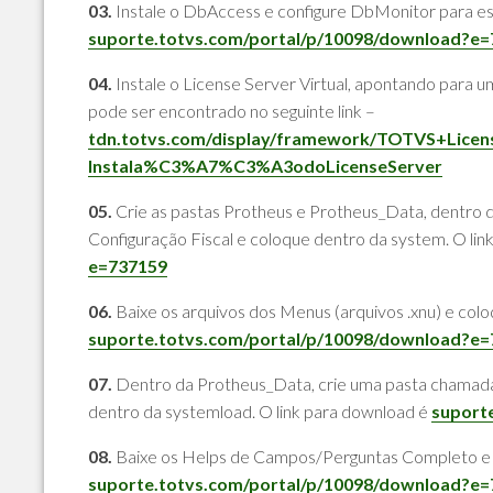
03.
Instale o DbAccess e configure DbMonitor para es
suporte.totvs.com/portal/p/10098/download?e
04.
Instale o License Server Virtual, apontando para u
pode ser encontrado no seguinte link –
tdn.totvs.com/display/framework/TOTVS+Licen
Instala%C3%A7%C3%A3odoLicenseServer
05.
Crie as pastas Protheus e Protheus_Data, dentro d
Configuração Fiscal e coloque dentro da system. O li
e=737159
06.
Baixe os arquivos dos Menus (arquivos .xnu) e col
suporte.totvs.com/portal/p/10098/download?e
07.
Dentro da Protheus_Data, crie uma pasta chamada 
dentro da systemload. O link para download é
suport
08.
Baixe os Helps de Campos/Perguntas Completo e c
suporte.totvs.com/portal/p/10098/download?e