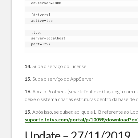
envserver=LOBO

[drivers]

active=tcp

[tcp]

server=localhost

14.
Suba o serviço do License
15.
Suba o serviço do AppServer
16.
Abra o Protheus (smartclient.exe) faça login com u
deixe o sistema criar as estruturas dentro da base de
15.
Após isso, se quiser, aplique a LIB referente ao L
suporte.totvs.com/portal/p/10098/download?e
Update – 27/11/2019