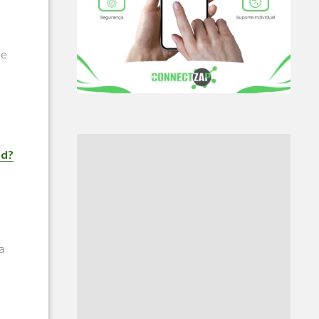
se
ad?
a