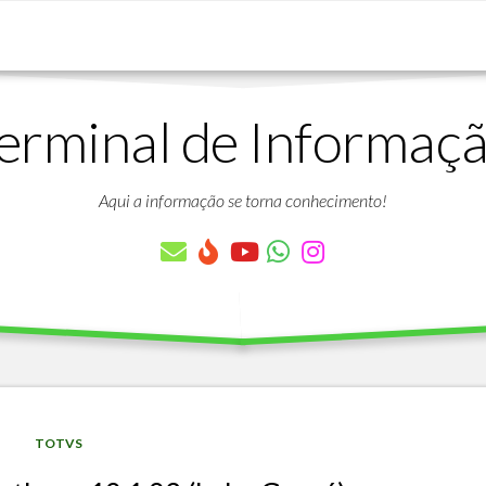
erminal de Informaç
DOWNLOADS
LISTA
DE
Aqui a informação se torna conhecimento!
ARTIGOS
LISTA
DE
PARÂMETROS
TABELAS
DO
PROTHEUS
VÍDEO
BANCO
TOTVS
AULAS
DE
GRATUITAS
DADOS