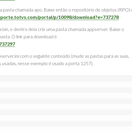
 a pasta chamada apo. Baixe então o repositório de objetos (RPO) 
uporte.totvs.com/portal/p/10098/download?e=737278
bin, e dentro dela crie uma pasta chamada appserver. Baixe o
asta. O link para download é
=737297
erver.ini com o seguinte conteúdo (mude as pastas para as suas,
s usadas, nesse exemplo é usado a porta 1257).