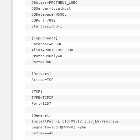
DBAlias=PROTHEUS_LOBO

DBServer=localhost

DBDatabase=MSSQL

DBPort=7890

StartSysInDB=1

[TopConnect]

Database=MSSQL

Alias=PROTHEUS_LOBO

ProtheusOnly=0

Port=7980

[Drivers]

Active=TCP

[TCP]

TYPE=TCPIP

Port=1257

[General]

InstallPath=E:\TOTVS\12.1.23_LG\Protheus

Segmento=YddTQHWW=VZF=yhu

Serie===AV
