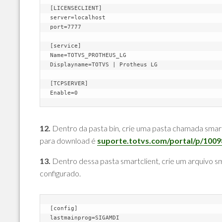
[LICENSECLIENT]

server=localhost

port=7777

[service]

Name=TOTVS_PROTHEUS_LG

Displayname=TOTVS | Protheus LG

[TCPSERVER]

12.
Dentro da pasta bin, crie uma pasta chamada smartcl
para download é
suporte.totvs.com/portal/p/100
13.
Dentro dessa pasta smartclient, crie um arquivo s
configurado.
[config]

lastmainprog=SIGAMDI
