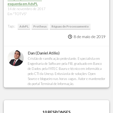
esquerda em AdvPL
14 de novembro de 2017
Em "TOTVS"
Tags:
AdvPL
Protheus
Réguas de Processamento
8 de maio de 2019
Dan (Daniel Atilio)
Cristão de ramificação protestante. Especialista em
Engenharia de Software pela FIB, graduado em Banco
de Dados pela FATEC Bauru e técnico em informática
pelo CTI da Unesp. Entusiasta de soluções Open
Source e blogueiro nas horas vagas. Autor e mantenedor
do portal Terminal de Informação.
10 RESPONSES