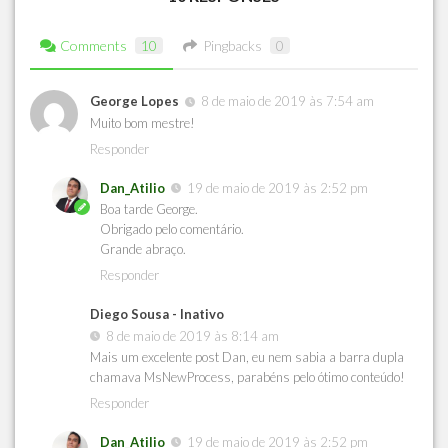
Comments
10
Pingbacks
0
George Lopes
8 de maio de 2019 às 7:54 am
Muito bom mestre!
Responder
Dan_Atilio
19 de maio de 2019 às 2:52 pm
Boa tarde George.
Obrigado pelo comentário.
Grande abraço.
Responder
Diego Sousa - Inativo
8 de maio de 2019 às 8:14 am
Mais um excelente post Dan, eu nem sabia a barra dupla
chamava MsNewProcess, parabéns pelo ótimo conteúdo!
Responder
Dan_Atilio
19 de maio de 2019 às 2:52 pm