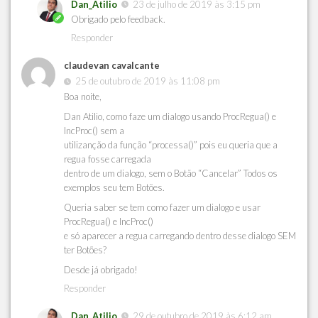
Dan_Atilio
23 de julho de 2019 às 3:15 pm
Obrigado pelo feedback.
Responder
claudevan cavalcante
25 de outubro de 2019 às 11:08 pm
Boa noite,
Dan Atilio, como faze um dialogo usando ProcRegua() e
IncProc() sem a
utilizanção da função “processa()” pois eu queria que a
regua fosse carregada
dentro de um dialogo, sem o Botão “Cancelar” Todos os
exemplos seu tem Botões.
Queria saber se tem como fazer um dialogo e usar
ProcRegua() e IncProc()
e só aparecer a regua carregando dentro desse dialogo SEM
ter Botões?
Desde já obrigado!
Responder
Dan_Atilio
29 de outubro de 2019 às 6:12 am