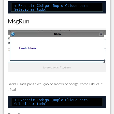
+ Expandir Código (Duplo Clique para
Selecionar tudo)
MsgRun
Exemplo de MsgRun
Barra usada para execução de blocos de código, como DbEval e
aEval.
+ Expandir Código (Duplo Clique para
Selecionar tudo)