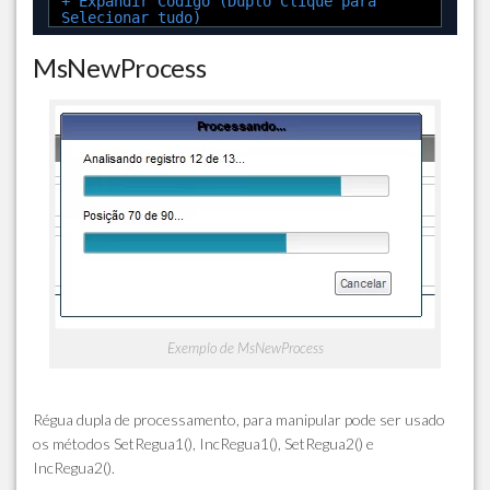
+ Expandir Código (Duplo Clique para
Selecionar tudo)
MsNewProcess
Exemplo de MsNewProcess
Régua dupla de processamento, para manipular pode ser usado
os métodos SetRegua1(), IncRegua1(), SetRegua2() e
IncRegua2().