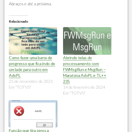
Abraços e até a próxima.
Relacionado
Como fazer uma barra de
Abrindo telas de
progresso que fica indo de
processamento com
um lado para outro em
FWMsgRun e MsgRun –
AdvPL
Maratona AdvPL e TL++
25 de novembro de 2021
235
Em "TOTVS"
14 de fevereiro de 2024
Em "TOTVS"
Função que tira zeros a