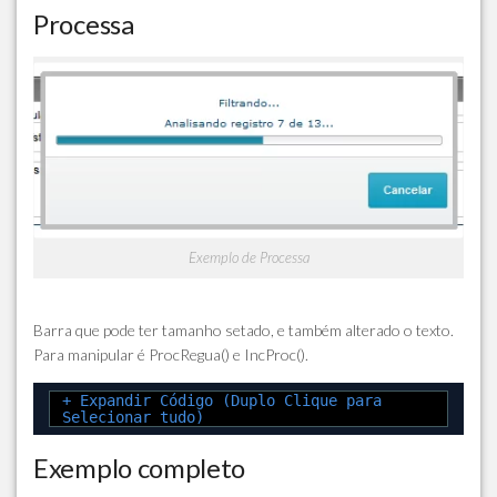
Processa
Exemplo de Processa
Barra que pode ter tamanho setado, e também alterado o texto.
Para manipular é ProcRegua() e IncProc().
+ Expandir Código (Duplo Clique para
Selecionar tudo)
Exemplo completo