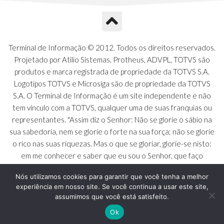
Terminal de Informação © 2012. Todos os direitos reservados.
Projetado por Atilio Sistemas. Protheus, ADVPL, TOTVS são
produtos e marca registrada de propriedade da TOTVS S.A.
Logotipos TOTVS e Microsiga são de propriedade da TOTVS
S.A. O Terminal de Informação é um site independente e não
tem vínculo com a TOTVS, qualquer uma de suas franquias ou
representantes. "Assim diz o Senhor: Não se glorie o sábio na
sua sabedoria, nem se glorie o forte na sua força; não se glorie
o rico nas suas riquezas. Mas o que se gloriar, glorie-se nisto:
em me conhecer e saber que eu sou o Senhor, que faço
beneficência, juízo e justiça na terra [...]" - Jeremias 9:23 a 24
Nós utilizamos cookies para garantir que você tenha a melhor
experiência em nosso site. Se você continua a usar este site,
assumimos que você está satisfeito.
Ok