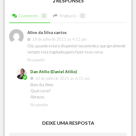
2 RESPONSES
Comments
2
Pingbacks
0
Aline da Silva santos
18 de julho de 2021 às 4:12 pm
Olá ,quando estará disponível novamente,e que geralmente
sempre esta esgotado,quero fazer esse curso
Responder
Dan Atilio (Daniel Atilio)
20 de julho de 2021 às 6:15 am
Bom dia Aline.
Qual curso?
Abraços.
Responder
DEIXE UMA RESPOSTA