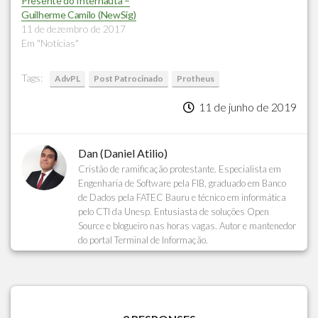
Presente do Internauta –
Guilherme Camilo (NewSig)
11 de dezembro de 2017
Em "Notícias"
Tags:
AdvPL
Post Patrocinado
Protheus
11 de junho de 2019
Dan (Daniel Atilio)
Cristão de ramificação protestante. Especialista em
Engenharia de Software pela FIB, graduado em Banco
de Dados pela FATEC Bauru e técnico em informática
pelo CTI da Unesp. Entusiasta de soluções Open
Source e blogueiro nas horas vagas. Autor e mantenedor
do portal Terminal de Informação.