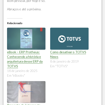
Bom pessoal, por hoje é só.
Abraços e até a próxima.
Relacionado
eBook – ERP Protheus:
Como desativar o TOTVS
Conhecendo a história e
News
arquitetura desse ERP da
8 de janeiro de 2019
TOTVS
Em "TOTVS"
18 de janeiro de 2025
Em "eBooks"