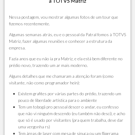
a TOTVS Matriz
Nessa postagem, vou mostrar algumas fotos de um tour que
fizemos recentemente.
Algumas semanas atrás, eu e o pessoal da Patral fomos à TOTVS
Matriz, fazer algumas reuniões e conhecer a estrutura da
empresa.
Fazia anos que eu não ia pra Matriz, e ela está bem diferente no
prédio novo, trazendo um ar mais moderno.
Alguns detalhes que me chamaram a atenção foram (como
visitante, não como programador hein):
Existem grafites por várias partes do prédio, trazendo um
pouco de liberdade artística para o ambiente
Tem um tobogã pro pessoal descer o andar, eu confesso
que não vi ninguém descendo (eu também não desci), e acho
que só é usado por visitantes (pra quem trabalha, deve dar
uma vergonha rs)
Tem áreas de laser com mesa de sinuca ou um fliperama