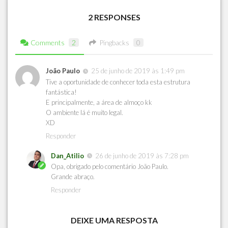
2 RESPONSES
Comments
2
Pingbacks
0
João Paulo
25 de junho de 2019 às 1:49 pm
Tive a oportunidade de conhecer toda esta estrutura
fantástica!
E principalmente, a área de almoço kk
O ambiente lá é muito legal.
XD
Responder
Dan_Atilio
26 de junho de 2019 às 7:28 pm
Opa, obrigado pelo comentário João Paulo.
Grande abraço.
Responder
DEIXE UMA RESPOSTA