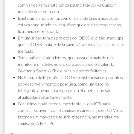
com vários games (até tentei jogar o Marvel Vs Capcom,
mas não deu tempo rs)
Existe uma área aberta, com um grande lago, a moça que
estava conduzindo a visita, disse que em dias ensolarados,
fica cheio de pessoas lá
Em um andar, tem os projetos do iDEXO que são start-ups
que a TOTVS apoia, e de lá saem várias ideias para auxiliar o
mercado
Tem analistas / atendentes, que possuem mais de um
monitor, e um deles eu vi o cara assistindo o trailer do
Pokémon Sword & Shield para Nintendo Switch rs
No Espaço de Experiência TOTVS, existem vários produtos
sob desenvolvimento e pesquisa, como um espelho
inteligente que mostra o preço, ou etiquetas que são
atualizadas instantaneamente
Por último e não menos importante, a loja IOS para
comprar souvenir como camisas e canecas (ooo TOTVS, to
fazendo um marketing aqui de graça hein, me manda uma
camisa de AdvPL :P)