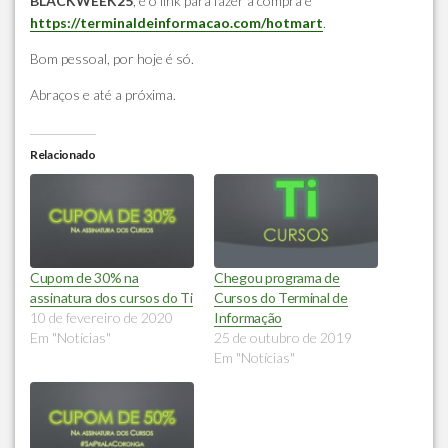
BLACKWEEK25
, e o link para fazer a compra é
https://terminaldeinformacao.com/hotmart
.
Bom pessoal, por hoje é só.
Abraços e até a próxima.
Relacionado
Cupom de 30% na
Chegou programa de
assinatura dos cursos do Ti
Cursos do Terminal de
10 de fevereiro de 2020
Informação
Em "Notícias"
25 de outubro de 2019
Em "Notícias"