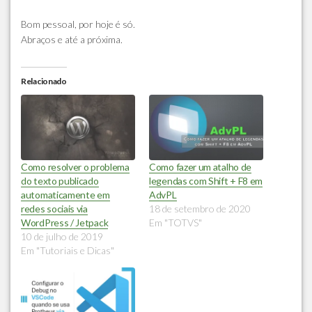
Bom pessoal, por hoje é só.
Abraços e até a próxima.
Relacionado
Como resolver o problema
Como fazer um atalho de
do texto publicado
legendas com Shift + F8 em
automaticamente em
AdvPL
redes sociais via
18 de setembro de 2020
WordPress / Jetpack
Em "TOTVS"
10 de julho de 2019
Em "Tutoriais e Dicas"