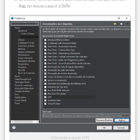
flag, no nosso caso é a SVN
Checando a opção SVN