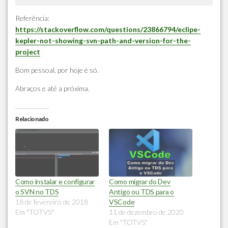
Referência:
https://stackoverflow.com/questions/23866794/eclipe-
kepler-not-showing-svn-path-and-version-for-the-
project
Bom pessoal, por hoje é só.
Abraços e até a próxima.
Relacionado
Como instalar e configurar
Como migrar do Dev
o SVN no TDS
Antigo ou TDS para o
18 de fevereiro de 2018
VSCode
Em "TOTVS"
11 de dezembro de 2020
Em "TOTVS"