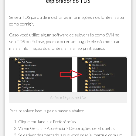
explorador do TDS
Se seu TDS parou de mostrar as informações nos fontes, saiba
como corrigir.
Caso você utilize algum software de subversão como SVN no
seu TDS ou Eclipse, pode ocorrer um bug, de ele não mostrar
mais a informação dos fontes, similar ao print abaixo:
Antes e Depois no TDS
Para resolver isso, siga os passos abaixo:
Clique em Janela > Preferências
Vá em Gerais > Aparência > Decorações de Etiquetas
Se estiver desmarcado a que você deseja, marque com um