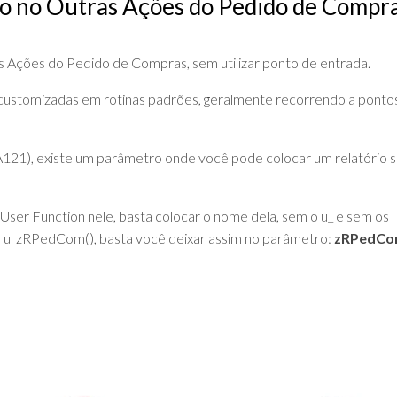
o no Outras Ações do Pedido de Compr
DE
ADVPL
JAVA
(OVERVIEW)
LINGUAGEM
s Ações do Pedido de Compras, sem utilizar ponto de entrada.
C
customizadas em rotinas padrões, geralmente recorrendo a ponto
PHP
SQL
21), existe um parâmetro onde você pode colocar um relatório 
SERVER
 User Function nele, basta colocar o nome dela, sem o u_ e sem os
 u_zRPedCom(), basta você deixar assim no parâmetro:
zRPedC