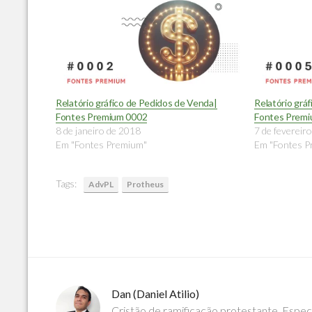
Relatório gráfico de Pedidos de Venda|
Relatório grá
Fontes Premium 0002
Fontes Prem
8 de janeiro de 2018
7 de fevereir
Em "Fontes Premium"
Em "Fontes P
Tags:
AdvPL
Protheus
Dan (Daniel Atilio)
Cristão de ramificação protestante. Espe