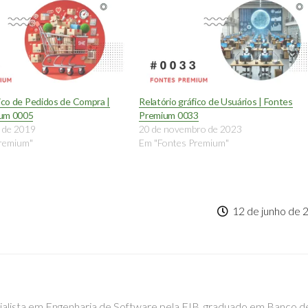
fico de Pedidos de Compra |
Relatório gráfico de Usuários | Fontes
ium 0005
Premium 0033
o de 2019
20 de novembro de 2023
remium"
Em "Fontes Premium"
12 de junho de 
cialista em Engenharia de Software pela FIB, graduado em Banco d