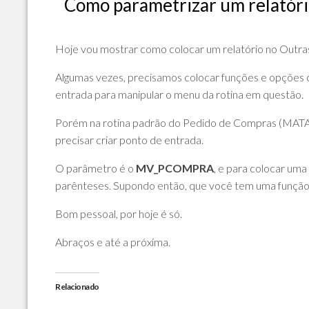
Como parametrizar um relatóri
POLÍTICA
DE
PRIVACIDADE
Hoje vou mostrar como colocar um relatório no Outra
E
COOKIES
Algumas vezes, precisamos colocar funções e opções 
entrada para manipular o menu da rotina em questão.
SOBRE
Porém na rotina padrão do Pedido de Compras (MATA1
precisar criar ponto de entrada.
O parâmetro é o
MV_PCOMPRA
, e para colocar uma
parênteses. Supondo então, que você tem uma função
Bom pessoal, por hoje é só.
Abraços e até a próxima.
Relacionado