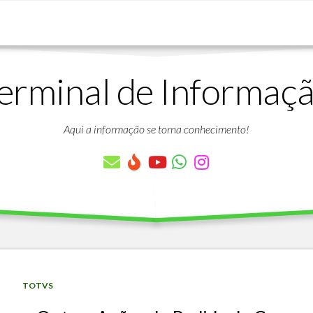
erminal de Informaç
DOWNLOADS
LISTA
DE
Aqui a informação se torna conhecimento!
ARTIGOS
LISTA
DE
PARÂMETROS
TABELAS
DO
PROTHEUS
VÍDEO
BANCO
TOTVS
AULAS
DE
GRATUITAS
DADOS