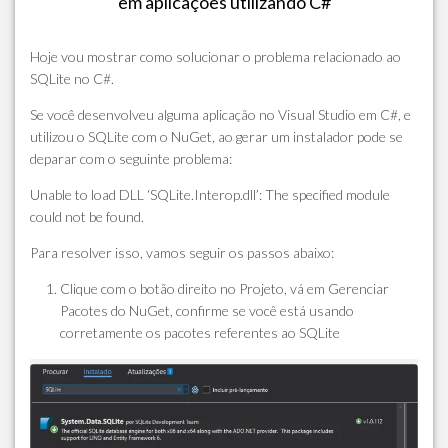
em aplicações utilizando C#
Hoje vou mostrar como solucionar o problema relacionado ao
SQLite no C#.
Se você desenvolveu alguma aplicação no Visual Studio em C#, e
utilizou o SQLite com o NuGet, ao gerar um instalador pode se
deparar com o seguinte problema:
Unable to load DLL ‘SQLite.Interop.dll’: The specified module
could not be found.
Para resolver isso, vamos seguir os passos abaixo:
Clique com o botão direito no Projeto, vá em Gerenciar
Pacotes do NuGet, confirme se você está usando
corretamente os pacotes referentes ao SQLite