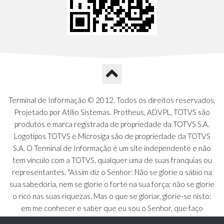
Terminal de Informação © 2012. Todos os direitos reservados.
Projetado por Atilio Sistemas. Protheus, ADVPL, TOTVS são
produtos e marca registrada de propriedade da TOTVS S.A.
Logotipos TOTVS e Microsiga são de propriedade da TOTVS
S.A. O Terminal de Informação é um site independente e não
tem vínculo com a TOTVS, qualquer uma de suas franquias ou
representantes. "Assim diz o Senhor: Não se glorie o sábio na
sua sabedoria, nem se glorie o forte na sua força; não se glorie
o rico nas suas riquezas. Mas o que se gloriar, glorie-se nisto:
em me conhecer e saber que eu sou o Senhor, que faço
beneficência, juízo e justiça na terra [...]" - Jeremias 9:23 a 24