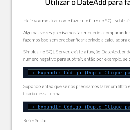
Utilizar o DateAdd para f
POLÍTICA
DE
PRIVACIDADE
Hoje vou mostrar como fazer um filtro no SQL subtrain
E
COOKIES
Algumas vezes precisamos fazer queries comparando v
fazemos isso sem precisar ficar abrindo a calculadora e
SOBRE
Simples, no SQL Server, existe a função DateAdd, ond
número negativo para subtrair, então por exemplo, se q
+ Expandir Código (Duplo Clique p
Supondo então que se nós precisamos fazer um filtro 
ficaria dessa forma:
+ Expandir Código (Duplo Clique p
Referência: