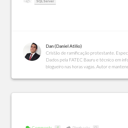
Tags:
SQL Server
Dan (Daniel Atilio)
Cristão de ramificação protestante. Espe
Dados pela FATEC Bauru e técnico em info
blogueiro nas horas vagas. Autor e manten
Comments
4
Pingbacks
0