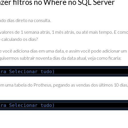
azer filtros no Where no SQL Server
DE
ADVPL
JAVA
(OVERVIEW)
LINGUAGEM
do dias direto na consulta.
C
alores de 1 semana atrás, 1 mês atrás, ou até mais tempo. E com
PHP
 calculando os dias?
SQL
e você adiciona dias em uma data, e assim você pode adicionar um
SERVER
uisermos subtrair noventa dias da data atual, veja como ficaria:
ara Selecionar tudo)
em uma tabela do Protheus, pegando as vendas dos últimos 10 dias
ara Selecionar tudo)