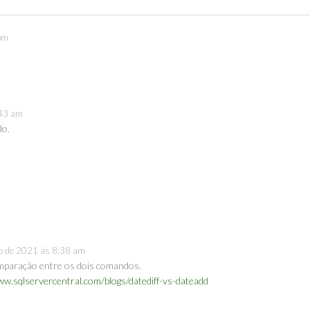
pm
:43 am
do.
o de 2021 às 8:38 am
mparação entre os dois comandos.
ww.sqlservercentral.com/blogs/datediff-vs-dateadd