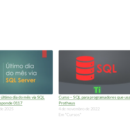
último dia do mês via SQL
Curso – SQL para programadores que us
Responde 0117
Protheus
 de 2025
4 de novembro de 2022
Em "Cursos"