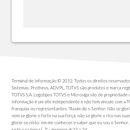
Terminal de Informação © 2012. Todos os direitos reservados.
Sistemas. Protheus, ADVPL, TOTVS são produtos e marca regi
TOTVS S.A. Logotipos TOTVS e Microsiga são de propriedade 
Informação é um site independente e não tem vínculo com a 
franquias ou representantes. "Assim diz o Senhor: Não se glori
nem se glorie o forte na sua força; não se glorie o rico nas sua
glorie-se nisto: em me conhecer e saber que eu sou o Senhor, 
justiça na terra [...]" - Jeremias 9:23 a 24