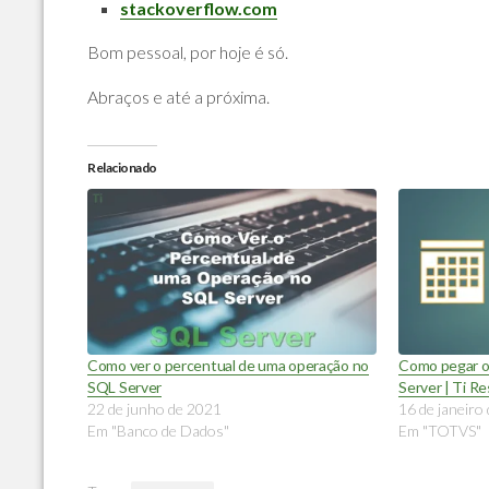
stackoverflow.com
Bom pessoal, por hoje é só.
Abraços e até a próxima.
Relacionado
Como ver o percentual de uma operação no
Como pegar o 
SQL Server
Server | Ti 
22 de junho de 2021
16 de janeiro
Em "Banco de Dados"
Em "TOTVS"