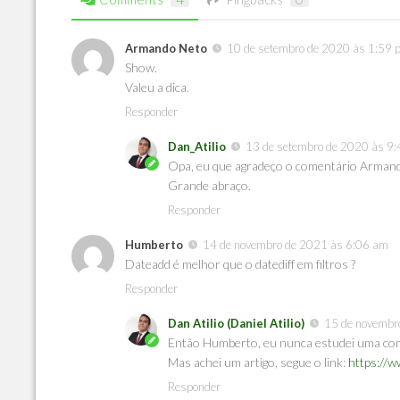
Armando Neto
10 de setembro de 2020 às 1:59 
Show.
Valeu a dica.
Responder
Dan_Atilio
13 de setembro de 2020 às 9
Opa, eu que agradeço o comentário Arman
Grande abraço.
Responder
Humberto
14 de novembro de 2021 às 6:06 am
Dateadd é melhor que o datediff em filtros ?
Responder
Dan Atilio (Daniel Atilio)
15 de novembr
Então Humberto, eu nunca estudei uma co
Mas achei um artigo, segue o link:
https://w
Responder