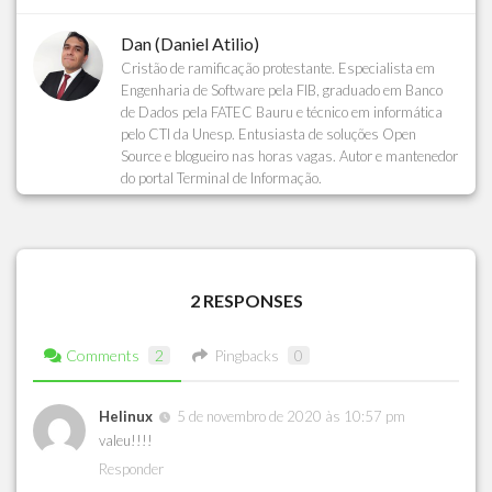
Dan (Daniel Atilio)
Cristão de ramificação protestante. Especialista em
Engenharia de Software pela FIB, graduado em Banco
de Dados pela FATEC Bauru e técnico em informática
pelo CTI da Unesp. Entusiasta de soluções Open
Source e blogueiro nas horas vagas. Autor e mantenedor
do portal Terminal de Informação.
2 RESPONSES
Comments
2
Pingbacks
0
Helinux
5 de novembro de 2020 às 10:57 pm
valeu!!!!
Responder