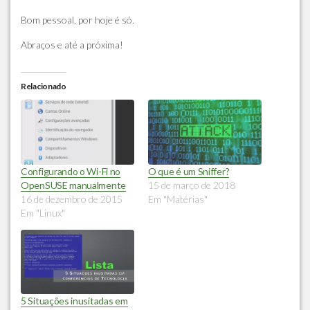
Bom pessoal, por hoje é só.
Abraços e até a próxima!
Relacionado
Configurando o Wi-Fi no
O que é um Sniffer?
OpenSUSE manualmente
15 de março de 2018
16 de dezembro de 2015
Em "Matérias"
Em "Linux"
5 Situações inusitadas em