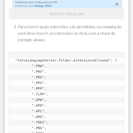
Abrindo o settings.json
Para inserir quais extensões são permitidas na compilação,
você deve inserir, as extensões no final, com a chave de
exemplo abaixo:
"totvsLanguageServer.folder.extensionsAllowed": [

        ".PRW",

        ".PRX",

        ".PRG",

        ".PPX",

        ".PPP",

        ".TLPP",

        ".APW",

        ".APH",

        ".APL",

        ".AHU",

        ".TRES",

        ".PNG",
