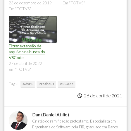
23 de dezembro de 2019
Em "TOTVS"
Em "TOTVS"
Filtrar extensão de
arquivos na busca do
VSCode
27 de abril de 2022
Em "TOTVS"
Tags:
AdvPL
Protheus
VSCode
26 de abril de 2021
Dan (Daniel Atilio)
Cristão de ramificação protestante. Especialista em
Engenharia de Software pela FIB, graduado em Banco