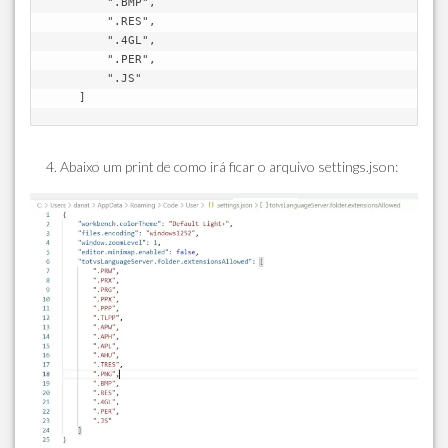
        ".BMP",

        ".RES",

        ".4GL",

        ".PER",

        ".JS"

    ]
Abaixo um print de como irá ficar o arquivo settings.json: