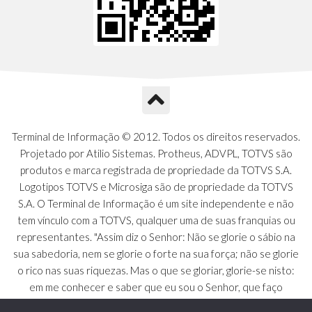
Terminal de Informação © 2012. Todos os direitos reservados.
Projetado por Atilio Sistemas. Protheus, ADVPL, TOTVS são
produtos e marca registrada de propriedade da TOTVS S.A.
Logotipos TOTVS e Microsiga são de propriedade da TOTVS
S.A. O Terminal de Informação é um site independente e não
tem vínculo com a TOTVS, qualquer uma de suas franquias ou
representantes. "Assim diz o Senhor: Não se glorie o sábio na
sua sabedoria, nem se glorie o forte na sua força; não se glorie
o rico nas suas riquezas. Mas o que se gloriar, glorie-se nisto:
em me conhecer e saber que eu sou o Senhor, que faço
beneficência, juízo e justiça na terra [...]" - Jeremias 9:23 a 24