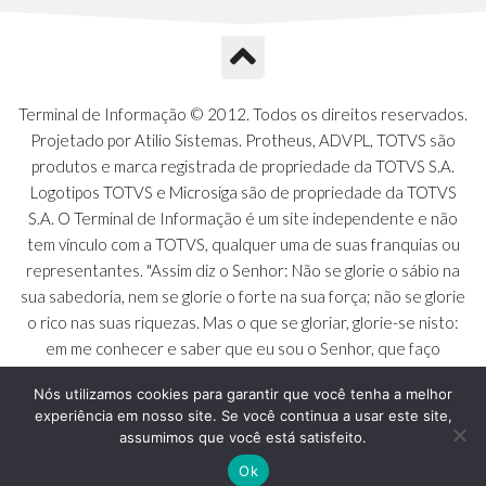
Terminal de Informação © 2012. Todos os direitos reservados.
Projetado por Atilio Sistemas. Protheus, ADVPL, TOTVS são
produtos e marca registrada de propriedade da TOTVS S.A.
Logotipos TOTVS e Microsiga são de propriedade da TOTVS
S.A. O Terminal de Informação é um site independente e não
tem vínculo com a TOTVS, qualquer uma de suas franquias ou
representantes. "Assim diz o Senhor: Não se glorie o sábio na
sua sabedoria, nem se glorie o forte na sua força; não se glorie
o rico nas suas riquezas. Mas o que se gloriar, glorie-se nisto:
em me conhecer e saber que eu sou o Senhor, que faço
beneficência, juízo e justiça na terra [...]" - Jeremias 9:23 a 24
Nós utilizamos cookies para garantir que você tenha a melhor
experiência em nosso site. Se você continua a usar este site,
assumimos que você está satisfeito.
Ok