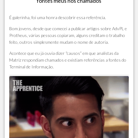
fontes meus nos chamados
É galerinha, foi uma honra descobrir essa referência.
Bom jovens, desde que comecei a publicar artigos sobre AdvPL e
Protheus, várias pessoas copiaram, alguns creditam o trabalho
feito, outros simplesmente mudam o nome de autoria.
Acontece que eu já ouvia dizer “causos” em que analistas da
Matriz respondiam chamados e existiam referências a fontes do
Terminal de Informação.