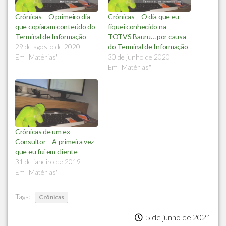
Crônicas – O primeiro dia
Crônicas – O dia que eu
que copiaram conteúdo do
fiquei conhecido na
Terminal de Informação
TOTVS Bauru… por causa
29 de agosto de 2020
do Terminal de Informação
Em "Matérias"
30 de junho de 2020
Em "Matérias"
Crônicas de um ex
Consultor – A primeira vez
que eu fui em cliente
31 de janeiro de 2019
Em "Matérias"
Tags:
Crônicas
5 de junho de 2021