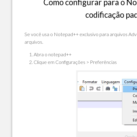
Como configurar para o No
POLÍTICA
DE
codificação pa
PRIVACIDADE
E
COOKIES
Se você usa o Notepad++ exclusivo para arquivos AdvP
arquivos.
SOBRE
Abra o notepad++
Clique em Configurações > Preferências