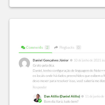
Comments
2
Pingbacks
0
Daniel Gonçalves Júnior
10 de junho de 2021 à
Grato pela dica.
Daniel, tenho configuração de linguagem do Note+
os locais onde há dados preenchidos que exibem o fu
devo mexer para resolver isso, você saberia me dize
Responder
Dan Atilio (Daniel Atilio)
11 de junho d
Bom dia Xará, tudo bem?