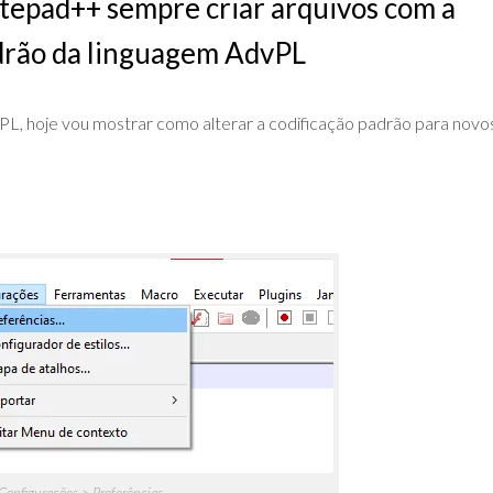
tepad++ sempre criar arquivos com a
DE
ADVPL
JAVA
drão da linguagem AdvPL
(OVERVIEW)
LINGUAGEM
C
L, hoje vou mostrar como alterar a codificação padrão para novo
PHP
SQL
SERVER