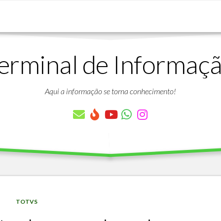
erminal de Informaç
DOWNLOADS
LISTA
DE
Aqui a informação se torna conhecimento!
ARTIGOS
LISTA
DE
PARÂMETROS
TABELAS
DO
PROTHEUS
VÍDEO
BANCO
TOTVS
AULAS
DE
GRATUITAS
DADOS