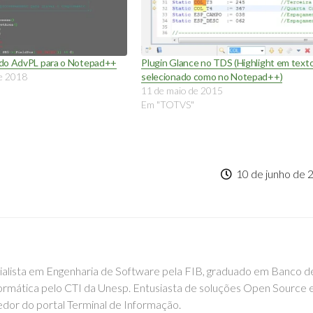
do AdvPL para o Notepad++
Plugin Glance no TDS (Highlight em text
de 2018
selecionado como no Notepad++)
11 de maio de 2015
Em "TOTVS"
10 de junho de 
cialista em Engenharia de Software pela FIB, graduado em Banco d
rmática pelo CTI da Unesp. Entusiasta de soluções Open Source 
edor do portal Terminal de Informação.