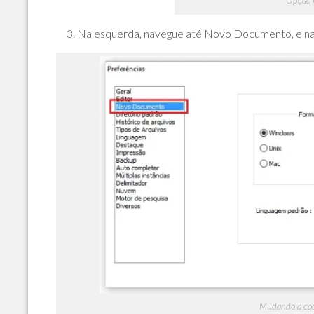
Opção C
Na esquerda, navegue até Novo Documento, e na 
Mudando a codi