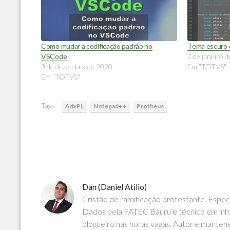
Como mudar a codificação padrão no
Tema escuro 
VSCode
2 de janeiro 
3 de dezembro de 2020
Em "TOTVS"
Em "TOTVS"
Tags:
AdvPL
Notepad++
Protheus
Dan (Daniel Atilio)
Cristão de ramificação protestante. Espe
Dados pela FATEC Bauru e técnico em info
blogueiro nas horas vagas. Autor e manten