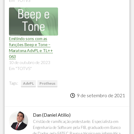
Em "TOTVS"
Emitindo sons com as
funções Beep e Tone –
Maratona AdvPL e TL++
063
10 de outubro de 2023
Em "TOTVS"
Tags:
AdvPL
Protheus
9 de setembro de 2021
Dan (Daniel Atilio)
Cristão de ramificação protestante. Especialista em
Engenharia de Software pela FIB, graduado em Banco
de Dados pela FATEC Bauru e técnico em informática