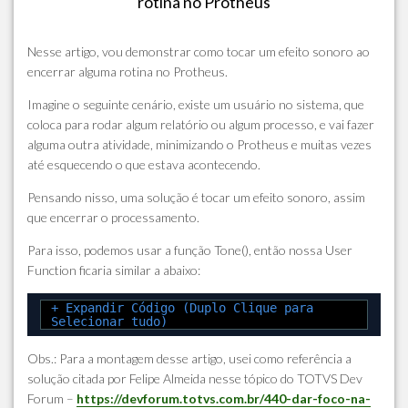
rotina no Protheus
Nesse artigo, vou demonstrar como tocar um efeito sonoro ao
encerrar alguma rotina no Protheus.
Imagine o seguinte cenário, existe um usuário no sistema, que
coloca para rodar algum relatório ou algum processo, e vai fazer
alguma outra atividade, minimizando o Protheus e muitas vezes
até esquecendo o que estava acontecendo.
Pensando nisso, uma solução é tocar um efeito sonoro, assim
que encerrar o processamento.
Para isso, podemos usar a função Tone(), então nossa User
Function ficaria similar a abaixo:
+ Expandir Código (Duplo Clique para
Selecionar tudo)
Obs.: Para a montagem desse artigo, usei como referência a
solução citada por Felipe Almeida nesse tópico do TOTVS Dev
Forum –
https://devforum.totvs.com.br/440-dar-foco-na-