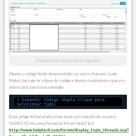
Exemplo da tela de edição com legendas
Abaixo o código fonte desenvolvido, eu usei o Autumn Code
Maker para gerar a base do código e depois customizei o que era
necessário para esse exemplo:
+ Expandir Código (Duplo Clique para
Selecionar tudo)
Esse artigo foi montado como base na resposta do usuário
FA6RICIO em uma thread no fórum Help Fácil:
http://www.helpfacil.com/forum/display_topic_threads.asp?