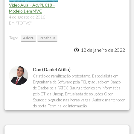
Vídeo Aula – AdvPL 018 –
Modelo 1 em MVC
4 de agosto de 2016
Em "TOTVS"
Tags:
AdvPL
Protheus
12 de janeiro de 2022
Dan (Daniel Atilio)
Cristão de ramificação protestante. Especialista em
Engenharia de Software pela FIB, graduado em Banco
de Dados pela FATEC Bauru e técnico em informática
pelo CTI da Unesp. Entusiasta de soluções Open
Source e blogueiro nas horas vagas. Autor e mantenedor
do portal Terminal de Informação.