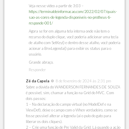
Veja nesse vídeo a partir de 3:03 –
https://terminaldeinformacao.com/2022/02/07/quais-
sao-as-cores-de-legenda-disponiveis-no-protheus-ti-
responde-001/
Agora se for em alguma tela interna onde não tem o
recurso do duplo clique, você poderia adicionar uma tecla
de atalho com SetKey() e dentro desse atalho, você poderia
acionar a BrwLegenda() para exibir os status para o
usuário.
Grande abraço.
Responder
Zé da Capela
8 de fevereiro de 2024 às 2:31 pm
Sobre a dúvida do WANDERSON FERNANDES DE SOUZA
é possível, sim, chamar a função na Grid do MVC. Com
dois passos:
1 – Na declaração do campo virtual (no ModelDef e na
ViewDef), deixe o campo com o When verdadeiro, como se
fosse possível alterar a legenda (aí o pulo do gato para
liberar os dois cliques).
2 – Crie uma função de Pre Valid da Grid. Lá quando a ação