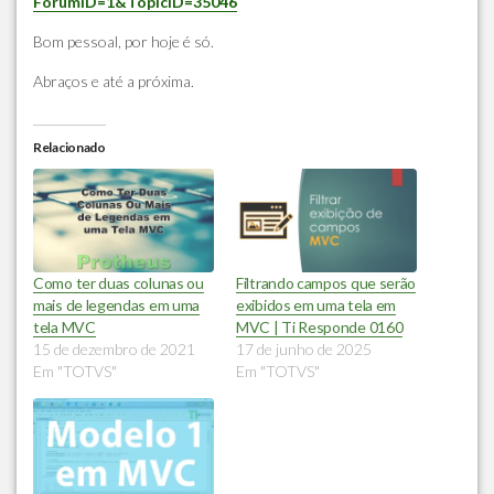
ForumID=1&TopicID=35046
Bom pessoal, por hoje é só.
Abraços e até a próxima.
Relacionado
Como ter duas colunas ou
Filtrando campos que serão
mais de legendas em uma
exibidos em uma tela em
tela MVC
MVC | Ti Responde 0160
15 de dezembro de 2021
17 de junho de 2025
Em "TOTVS"
Em "TOTVS"