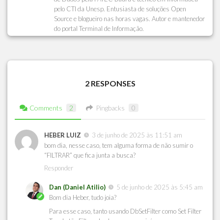
pelo CTI da Unesp. Entusiasta de soluções Open
Source e blogueiro nas horas vagas. Autor e mantenedor
do portal Terminal de Informação.
2 RESPONSES
Comments
2
Pingbacks
0
HEBER LUIZ
3 de junho de 2025 às 11:51 am
bom dia, nesse caso, tem alguma forma de não sumir o
“FILTRAR” que fica junta a busca?
Responder
Dan (Daniel Atilio)
5 de junho de 2025 às 5:45 am
Bom dia Heber, tudo joia?
Para esse caso, tanto usando DbSetFilter como Set Filter