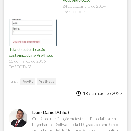
Responde 0110
24 de dezembro de 2024
Em "TOTVS"
Tela de autenticação
customizada no Protheus
15 de março de 2016
Em "TOTVS"
Tags:
AdvPL
Protheus
18 de maio de 2022
Dan (Daniel Atilio)
Cristão de ramificação protestante. Especialista em
Engenharia de Software pela FIB, graduado em Banco
de Dados pela FATEC Bauru e técnico em informática