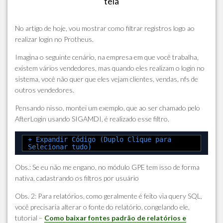
tela
No artigo de hoje, vou mostrar como filtrar registros logo ao
realizar login no Protheus.
Imagina o seguinte cenário, na empresa em que você trabalha,
existem vários vendedores, mas quando eles realizam o login no
sistema, você não quer que eles vejam clientes, vendas, nfs de
outros vendedores.
Pensando nisso, montei um exemplo, que ao ser chamado pelo
AfterLogin usando SIGAMDI, é realizado esse filtro.
+ Expandir Código (Duplo Clique para
Selecionar tudo)
Obs.: Se eu não me engano, no módulo GPE tem isso de forma
nativa, cadastrando os filtros por usuário
Obs. 2: Para relatórios, como geralmente é feito via query SQL,
você precisaria alterar o fonte do relatório, congelando ele,
tutorial –
Como baixar fontes padrão de relatórios e