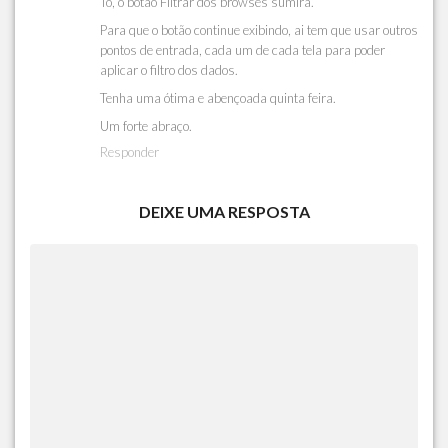
To, o botão Filtrar dos browses sumirá.
Para que o botão continue exibindo, ai tem que usar outros
pontos de entrada, cada um de cada tela para poder
aplicar o filtro dos dados.
Tenha uma ótima e abençoada quinta feira.
Um forte abraço.
Responder
DEIXE UMA RESPOSTA