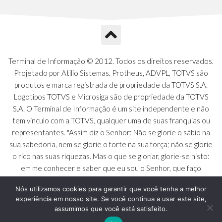
Terminal de Informação © 2012. Todos os direitos reservados.
Projetado por Atilio Sistemas. Protheus, ADVPL, TOTVS são
produtos e marca registrada de propriedade da TOTVS S.A.
Logotipos TOTVS e Microsiga são de propriedade da TOTVS
S.A. O Terminal de Informação é um site independente e não
tem vínculo com a TOTVS, qualquer uma de suas franquias ou
representantes. "Assim diz o Senhor: Não se glorie o sábio na
sua sabedoria, nem se glorie o forte na sua força; não se glorie
o rico nas suas riquezas. Mas o que se gloriar, glorie-se nisto:
em me conhecer e saber que eu sou o Senhor, que faço
beneficência, juízo e justiça na terra [...]" - Jeremias 9:23 a 24
Nós utilizamos cookies para garantir que você tenha a melhor
experiência em nosso site. Se você continua a usar este site,
assumimos que você está satisfeito.