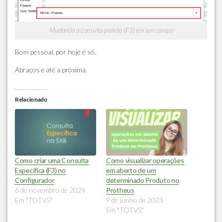
Mudando a consulta padrão (F3) em um campo
Bom pessoal, por hoje é só.
Abraços e até a próxima.
Relacionado
Como criar uma Consulta
Como visualizar operações
Específica (F3) no
em aberto de um
Configurador
determinado Produto no
6 de novembro de 2024
Protheus
Em "TOTVS"
9 de junho de 2023
Em "TOTVS"