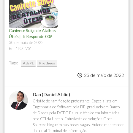
Canivete Suíço de Atalhos
Úteis | Ti Responde 009
30 de maio de 2022
Em "TOTVS"
Tags:
AdvPL
Protheus
23 de maio de 2022
Dan (Daniel Atilio)
Cristão de ramificação protestante. Especialista em
Engenharia de Software pela FIB, graduado em Banco
de Dados pela FATEC Bauru e técnico em informática
pelo CTI da Unesp. Entusiasta de soluções Open
Source e blogueiro nas horas vagas. Autor e mantenedor
do portal Terminal de Informação.