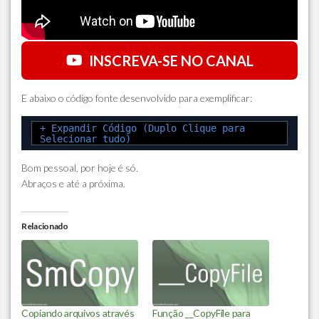
INSCREVA-SE NO CANAL
E abaixo o código fonte desenvolvido para exemplificar:
+ Expandir Código (Duplo Clique para
Selecionar tudo)
Bom pessoal, por hoje é só.
Abraços e até a próxima.
Relacionado
Copiando arquivos através
Função __CopyFile para