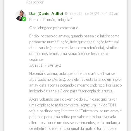
Responder
Dan (Daniel Atilio)
9 de abril de 2024 às 4:30 am
Bom dia Brunão, tudo joia?
Opa, obrigado pelo comentário.
Então, no caso de arrays, quando passa ele inteiro como
parâmetro numa função, tudo que essa função fazer vai
atualizar ele (como se estivesse em referência), similar
quando nós temos uma situação onde teríamos o
seguinte:
aArray1 := aArray2
No cenário acima, tudo que for feito no aArray1 vai ser
atualizado no aArray2, pois ele não esta criando um novo
array, esta apenas pegando o mesmo endereço. Por isso o
indicado é usar a aClone para fazer cópia de arrays.
Agora voltando para o exemplo do aDir, caso queira ver
uma explicação mais completa, segue um link do TDN,
veja a partir do seguinte trecho “Entretanto, se um array é
passado para uma rotina por valor e a rotina invocada
alterar o valor de um dos seus elementos, esta mudança
se refletirá no elemento original da matriz, tornando-se