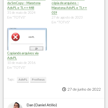
da SmCopy – Maratona
cópia de arquivos –
AdvPL e TL++ 448
Maratona AdvPL e TL++
31 de maio de 2024
019
Em "TOTVS"
27 de agosto de 2023
Em "TOTVS"
Copiando arquivos via
AdvPL
10 de maio de 2016
Em "TOTVS"
Tags:
AdvPL
Protheus
27 de junho de 2022
Dan (Daniel Atilio)