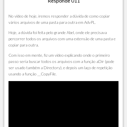
Responde 011
No vídeo de hoje, iremos responder a dúvida de como copiar
vários arquivos de uma pasta para outra em AdvPL.
Hoje, a dúvida foi feita pelo grande Abel, onde ele precisava
percorrer todos os arquivos com uma extensão de uma pasta e
copiar para outra.
Com isso em mente, fiz um vídeo explicando onde o primeiro
passo seria buscar todos os arquivos com a função aDir (pode
ser usado também a Directory), e depois um laço de repetição
usando a função __CopyFile.