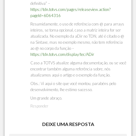
definitiva” –
https://tdn.totvs.com/pages/releaseview.action?
pageId=6064316
Resumidamente, o uso de referência com @ para arrays
inteiros, se torna opcional, caso a matriz inteira for ser
atualizada. No exemplo da aDir no TDN, até é citado o @
na Sintaxe, mas no exemplo mesmo, não tem referência
ao @ no corpo da função –
https://tdn.totvs.com/display/tec/ADir
Caso a TOTVS atualize alguma documentação, ou se você
encontrar também alguma referência sobre, nós
atualizamos aqui o artigo e o exemplo da função.
Obs.: Vi aqui o site que você montou, parabéns pelo
desenvolvimento, lhe estimo sucesso.
Um grande abraço.
Responder
DEIXE UMA RESPOSTA