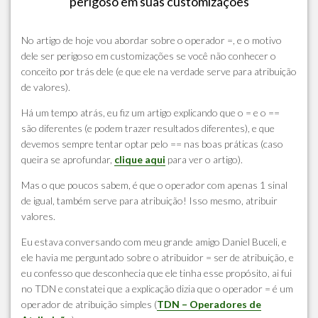
perigoso em suas customizações
No artigo de hoje vou abordar sobre o operador =, e o motivo
dele ser perigoso em customizações se você não conhecer o
conceito por trás dele (e que ele na verdade serve para atribuição
de valores).
Há um tempo atrás, eu fiz um artigo explicando que o = e o ==
são diferentes (e podem trazer resultados diferentes), e que
devemos sempre tentar optar pelo == nas boas práticas (caso
queira se aprofundar,
clique aqui
para ver o artigo).
Mas o que poucos sabem, é que o operador com apenas 1 sinal
de igual, também serve para atribuição! Isso mesmo, atribuir
valores.
Eu estava conversando com meu grande amigo Daniel Buceli, e
ele havia me perguntado sobre o atribuidor = ser de atribuição, e
eu confesso que desconhecia que ele tinha esse propósito, ai fui
no TDN e constatei que a explicação dizia que o operador = é um
operador de atribuição simples (
TDN – Operadores de