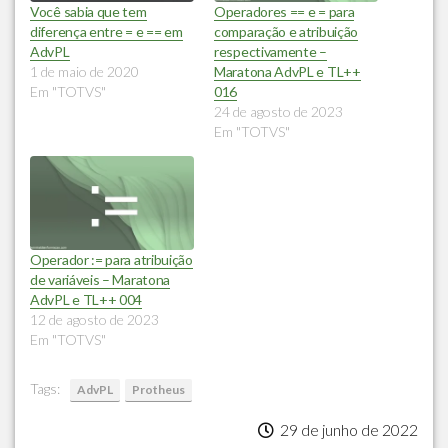
Você sabia que tem
Operadores == e = para
diferença entre = e == em
comparação e atribuição
AdvPL
respectivamente –
1 de maio de 2020
Maratona AdvPL e TL++
Em "TOTVS"
016
24 de agosto de 2023
Em "TOTVS"
Operador := para atribuição
de variáveis – Maratona
AdvPL e TL++ 004
12 de agosto de 2023
Em "TOTVS"
Tags:
AdvPL
Protheus
29 de junho de 2022