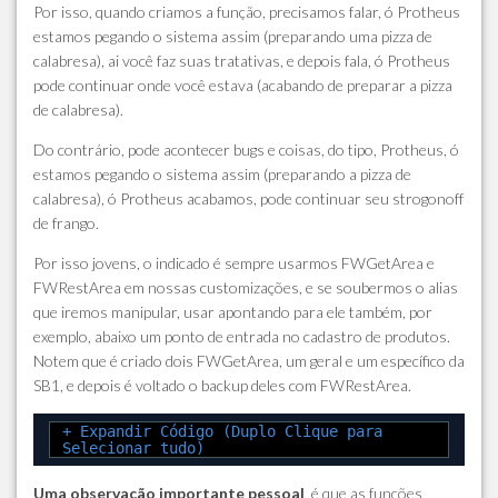
Por isso, quando criamos a função, precisamos falar, ó Protheus
estamos pegando o sistema assim (preparando uma pizza de
calabresa), ai você faz suas tratativas, e depois fala, ó Protheus
pode continuar onde você estava (acabando de preparar a pizza
de calabresa).
Do contrário, pode acontecer bugs e coisas, do tipo, Protheus, ó
estamos pegando o sistema assim (preparando a pizza de
calabresa), ó Protheus acabamos, pode continuar seu strogonoff
de frango.
Por isso jovens, o indicado é sempre usarmos FWGetArea e
FWRestArea em nossas customizações, e se soubermos o alias
que iremos manipular, usar apontando para ele também, por
exemplo, abaixo um ponto de entrada no cadastro de produtos.
Notem que é criado dois FWGetArea, um geral e um específico da
SB1, e depois é voltado o backup deles com FWRestArea.
+ Expandir Código (Duplo Clique para
Selecionar tudo)
Uma observação importante pessoal
, é que as funções