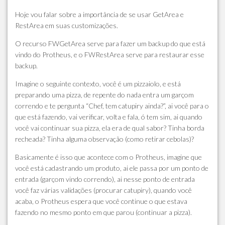
Hoje vou falar sobre a importância de se usar GetArea e
RestArea em suas customizações.
O recurso FWGetArea serve para fazer um backup do que está
vindo do Protheus, e o FWRestArea serve para restaurar esse
backup.
Imagine o seguinte contexto, você é um pizzaiolo, e está
preparando uma pizza, de repente do nada entra um garçom
correndo e te pergunta “Chef, tem catupiry ainda?”, ai você para o
que está fazendo, vai verificar, volta e fala, ó tem sim, ai quando
você vai continuar sua pizza, ela era de qual sabor? Tinha borda
recheada? Tinha alguma observação (como retirar cebolas)?
Basicamente é isso que acontece com o Protheus, imagine que
você está cadastrando um produto, ai ele passa por um ponto de
entrada (garçom vindo correndo), ai nesse ponto de entrada
você faz várias validações (procurar catupiry), quando você
acaba, o Protheus espera que você continue o que estava
fazendo no mesmo ponto em que parou (continuar a pizza).