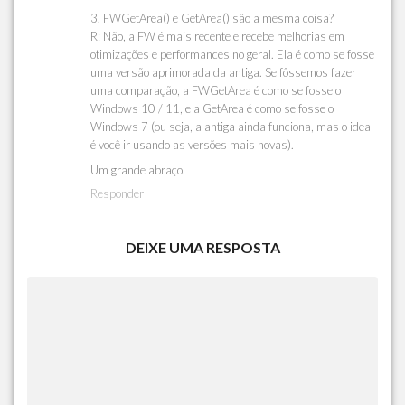
3. FWGetArea() e GetArea() são a mesma coisa?
R: Não, a FW é mais recente e recebe melhorias em
otimizações e performances no geral. Ela é como se fosse
uma versão aprimorada da antiga. Se fôssemos fazer
uma comparação, a FWGetArea é como se fosse o
Windows 10 / 11, e a GetArea é como se fosse o
Windows 7 (ou seja, a antiga ainda funciona, mas o ideal
é você ir usando as versões mais novas).
Um grande abraço.
Responder
DEIXE UMA RESPOSTA