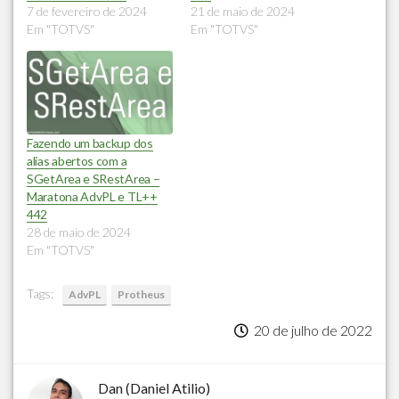
7 de fevereiro de 2024
21 de maio de 2024
Em "TOTVS"
Em "TOTVS"
Fazendo um backup dos
alias abertos com a
SGetArea e SRestArea –
Maratona AdvPL e TL++
442
28 de maio de 2024
Em "TOTVS"
Tags:
AdvPL
Protheus
20 de julho de 2022
Dan (Daniel Atilio)