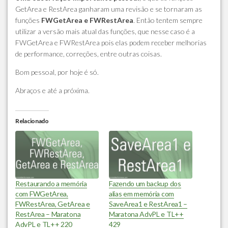
GetArea e RestArea ganharam uma revisão e se tornaram as
funções
FWGetArea e FWRestArea
. Então tentem sempre
utilizar a versão mais atual das funções, que nesse caso é a
FWGetArea e FWRestArea pois elas podem receber melhorias
de performance, correções, entre outras coisas.
Bom pessoal, por hoje é só.
Abraços e até a próxima.
Relacionado
Restaurando a memória
Fazendo um backup dos
com FWGetArea,
alias em memória com
FWRestArea, GetArea e
SaveArea1 e RestArea1 –
RestArea – Maratona
Maratona AdvPL e TL++
AdvPL e TL++ 220
429