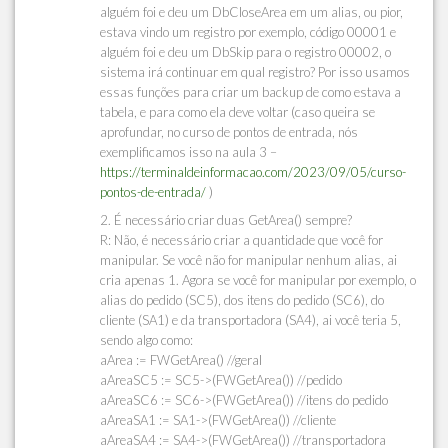
alguém foi e deu um DbCloseArea em um alias, ou pior,
estava vindo um registro por exemplo, código 00001 e
alguém foi e deu um DbSkip para o registro 00002, o
sistema irá continuar em qual registro? Por isso usamos
essas funções para criar um backup de como estava a
tabela, e para como ela deve voltar (caso queira se
aprofundar, no curso de pontos de entrada, nós
exemplificamos isso na aula 3 –
https://terminaldeinformacao.com/2023/09/05/curso-
pontos-de-entrada/
)
2. É necessário criar duas GetArea() sempre?
R: Não, é necessário criar a quantidade que você for
manipular. Se você não for manipular nenhum alias, ai
cria apenas 1. Agora se você for manipular por exemplo, o
alias do pedido (SC5), dos itens do pedido (SC6), do
cliente (SA1) e da transportadora (SA4), ai você teria 5,
sendo algo como:
aArea := FWGetArea() //geral
aAreaSC5 := SC5->(FWGetArea()) //pedido
aAreaSC6 := SC6->(FWGetArea()) //itens do pedido
aAreaSA1 := SA1->(FWGetArea()) //cliente
aAreaSA4 := SA4->(FWGetArea()) //transportadora