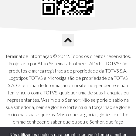
Terminal de Informação © 2012. Todos os direitos reservados.
Projetado por Atilio Sistemas. Protheus, ADVPL, TOTVS são
produtos e marca registrada de propriedade da TOTVS S.A.
Logotipos TOTVS e Microsiga são de propriedade da TOTVS
S.A. O Terminal de Informação é um site independente e não
tem vínculo com a TOTVS, qualquer uma de suas franquias ou
representantes. "Assim diz o Senhor: Não se glorie o sábio na
sua sabedoria, nem se glorie o forte na sua força; não se glorie
o rico nas suas riquezas. Mas o que se gloriar, glorie-se nisto:
em me conhecer e saber que eu sou o Senhor, que faço
beneficência, juízo e justiça na terra [...]" - Jeremias 9:23 a 24
Nós utilizamos cookies para garantir que você tenha a melhor