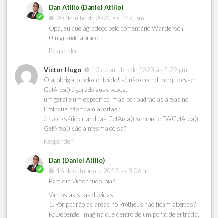
Dan Atilio (Daniel Atilio)
20 de julho de 2022 às 2:16 pm
Opa, eu que agradeço pelo comentário Wanderson.
Um grande abraço.
Responder
Victor Hugo
13 de outubro de 2023 às 2:29 pm
Olá, obrigado pelo conteúdo! só não entendi porque esse
GetArea() é gerado suas vezes.
um geral e um especifico, mas por padrão as áreas no
Protheus não ficam abertas?
é necessário criar duas GetArea() sempre e FWGetArea() e
GetArea() são a mesma coisa?
Responder
Dan (Daniel Atilio)
16 de outubro de 2023 às 8:06 am
Bom dia Victor, tudo joia?
Vamos as suas dúvidas:
1. Por padrão as áreas no Protheus não ficam abertas?
R: Depende, imagina que dentro de um ponto de entrada,