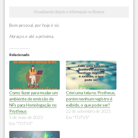
Visualizando depois a informação no Browse
Bom pessoal, por hoje é só.
Abraços e até a próxima.
Relacionado
Como fazer para mudar um
Criei uma tela no Protheus,
ambiente de emissão de
porém nenhum registro é
NFs para Homologação no
exibido, o que pode ser?
Protheus
22 de setembro de 2021
5 de maio de 2023
Em "TOTVS"
Em "TOTVS"