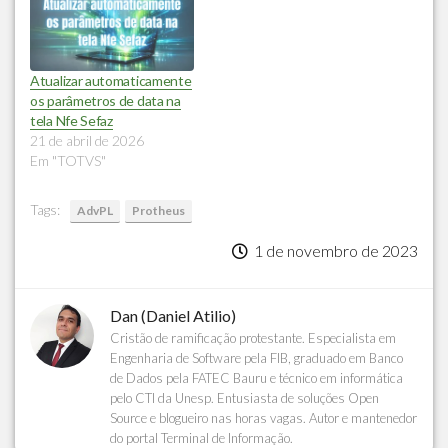
Atualizar automaticamente
os parâmetros de data na
tela Nfe Sefaz
21 de abril de 2026
Em "TOTVS"
Tags:
AdvPL
Protheus
1 de novembro de 2023
Dan (Daniel Atilio)
Cristão de ramificação protestante. Especialista em
Engenharia de Software pela FIB, graduado em Banco
de Dados pela FATEC Bauru e técnico em informática
pelo CTI da Unesp. Entusiasta de soluções Open
Source e blogueiro nas horas vagas. Autor e mantenedor
do portal Terminal de Informação.