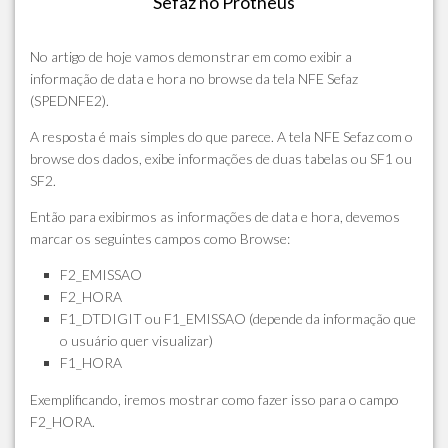
Sefaz no Protheus
No artigo de hoje vamos demonstrar em como exibir a
informação de data e hora no browse da tela NFE Sefaz
(SPEDNFE2).
A resposta é mais simples do que parece. A tela NFE Sefaz com o
browse dos dados, exibe informações de duas tabelas ou SF1 ou
SF2.
Então para exibirmos as informações de data e hora, devemos
marcar os seguintes campos como Browse:
F2_EMISSAO
F2_HORA
F1_DTDIGIT ou F1_EMISSAO (depende da informação que
o usuário quer visualizar)
F1_HORA
Exemplificando, iremos mostrar como fazer isso para o campo
F2_HORA.