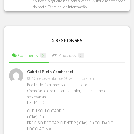
Source e blogueiro nas horas vagas. Autor e mantenedor
do portal Terminal de Informação.
2 RESPONSES
Comments
2
Pingbacks
0
Gabriel Biolo Cembranel
10 de dezembro de 2024 às 1:37 pm
Boa tarde Dan, preciso de um auxilio.
Como faco para retirar os (Enter) de um campo
observacao.
EXEMPLO:
OI EU SOU O GABRIEL
( Chr(13))
PRECISO RETIRAR O ENTER ( Chr(13)) FOI DADO
LOCO ACIMA