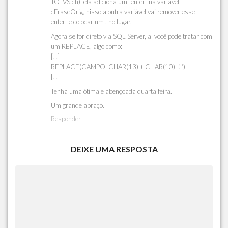
TOTVS.ch), ela adiciona um -enter- na variável
cFraseOrig, nisso a outra variável vai remover esse -
enter- e colocar um . no lugar.
Agora se for direto via SQL Server, ai você pode tratar com
um REPLACE, algo como:
[…]
REPLACE(CAMPO, CHAR(13) + CHAR(10), ‘. ‘)
[…]
Tenha uma ótima e abençoada quarta feira.
Um grande abraço.
Responder
DEIXE UMA RESPOSTA