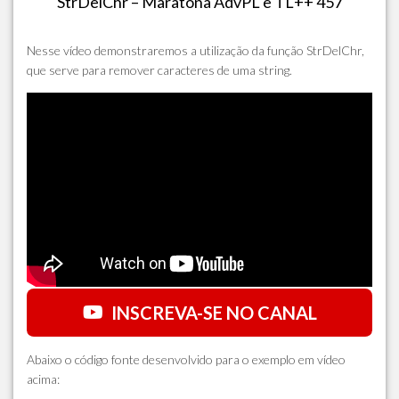
StrDelChr – Maratona AdvPL e TL++ 457
Nesse vídeo demonstraremos a utilização da função StrDelChr,
que serve para remover caracteres de uma string.
INSCREVA-SE NO CANAL
Abaixo o código fonte desenvolvido para o exemplo em vídeo
acima: