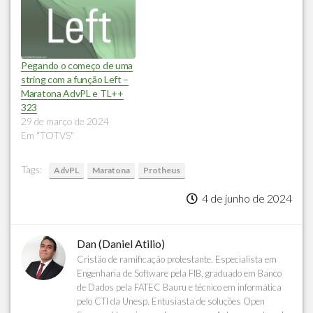
Pegando o começo de uma
string com a função Left –
Maratona AdvPL e TL++
323
29 de março de 2024
Em "TOTVS"
Tags:
AdvPL
Maratona
Protheus
4 de junho de 2024
Dan (Daniel Atilio)
Cristão de ramificação protestante. Especialista em
Engenharia de Software pela FIB, graduado em Banco
de Dados pela FATEC Bauru e técnico em informática
pelo CTI da Unesp. Entusiasta de soluções Open