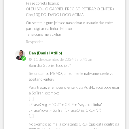
Frase correta ficaria:
OI EU SOU O GABRIEL PRECISO RETIRAR O ENTER (
Chr(13)) FOI DADO LOCO ACIMA
Ou se tem algum jeito de nao deixar o usuario dar enter
para digitar na linha de baixo.
Teria como me auxiliar
Responder
Dan (Daniel Atilio)
11 de dezembro de 2024 às 5:41 am
Bom dia Gabriel, tudo joia?
Se for campo MEMO, ai realmente nativamente ele vai
aceitar o -enter-.
Para tratar, e remover o -enter-, via AdvPL, você pode usar
a StrTran, exemplo:
[…]
cFraseOrig := “Olá” + CRLF + “segunda linha”
cFraseNova := StrTran(cFraseOrig, CRLF, “. “)
[…]
No exemplo acima, a constante CRLF (que está dentro da