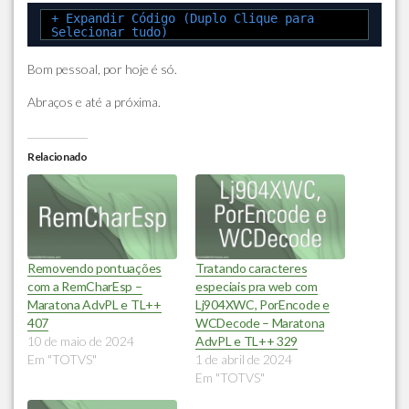
+ Expandir Código (Duplo Clique para
Selecionar tudo)
Bom pessoal, por hoje é só.
Abraços e até a próxima.
Relacionado
Removendo pontuações
Tratando caracteres
com a RemCharEsp –
especiais pra web com
Maratona AdvPL e TL++
Lj904XWC, PorEncode e
407
WCDecode – Maratona
10 de maio de 2024
AdvPL e TL++ 329
Em "TOTVS"
1 de abril de 2024
Em "TOTVS"