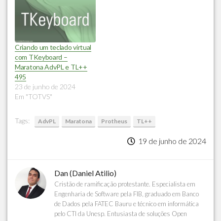
Criando um teclado virtual
com TKeyboard –
Maratona AdvPL e TL++
495
23 de junho de 2024
Em "TOTVS"
Tags:
AdvPL
Maratona
Protheus
TL++
19 de junho de 2024
Dan (Daniel Atilio)
Cristão de ramificação protestante. Especialista em
Engenharia de Software pela FIB, graduado em Banco
de Dados pela FATEC Bauru e técnico em informática
pelo CTI da Unesp. Entusiasta de soluções Open