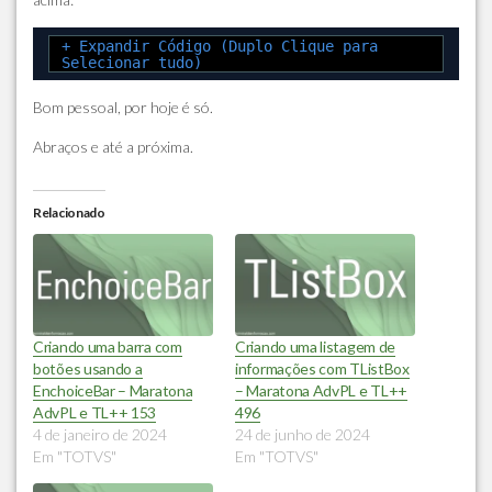
+ Expandir Código (Duplo Clique para
Selecionar tudo)
Bom pessoal, por hoje é só.
Abraços e até a próxima.
Relacionado
Criando uma barra com
Criando uma listagem de
botões usando a
informações com TListBox
EnchoiceBar – Maratona
– Maratona AdvPL e TL++
AdvPL e TL++ 153
496
4 de janeiro de 2024
24 de junho de 2024
Em "TOTVS"
Em "TOTVS"