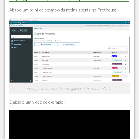
Abaixo um print de exemplo da rotina aberta no Protheus:
Exemplo de browse de navegação feito usando PO UI
E abaixo um vídeo de exemplo: