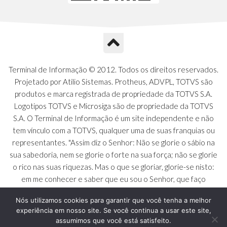
Terminal de Informação © 2012. Todos os direitos reservados.
Projetado por Atilio Sistemas. Protheus, ADVPL, TOTVS são
produtos e marca registrada de propriedade da TOTVS S.A.
Logotipos TOTVS e Microsiga são de propriedade da TOTVS
S.A. O Terminal de Informação é um site independente e não
tem vínculo com a TOTVS, qualquer uma de suas franquias ou
representantes. "Assim diz o Senhor: Não se glorie o sábio na
sua sabedoria, nem se glorie o forte na sua força; não se glorie
o rico nas suas riquezas. Mas o que se gloriar, glorie-se nisto:
em me conhecer e saber que eu sou o Senhor, que faço
beneficência, juízo e justiça na terra [...]" - Jeremias 9:23 a 24
Nós utilizamos cookies para garantir que você tenha a melhor
experiência em nosso site. Se você continua a usar este site,
assumimos que você está satisfeito.