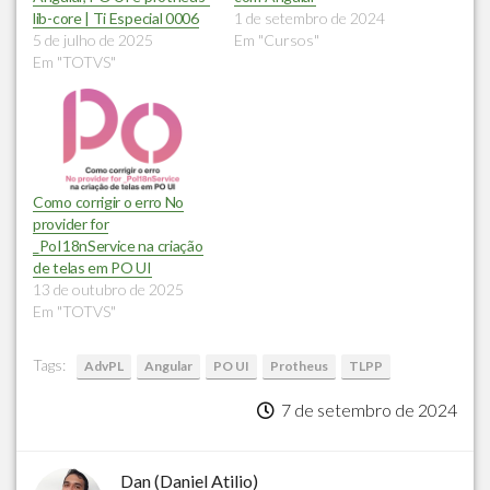
lib-core | Ti Especial 0006
1 de setembro de 2024
5 de julho de 2025
Em "Cursos"
Em "TOTVS"
Como corrigir o erro No
provider for
_PoI18nService na criação
de telas em PO UI
13 de outubro de 2025
Em "TOTVS"
Tags:
AdvPL
Angular
PO UI
Protheus
TLPP
7 de setembro de 2024
Dan (Daniel Atilio)