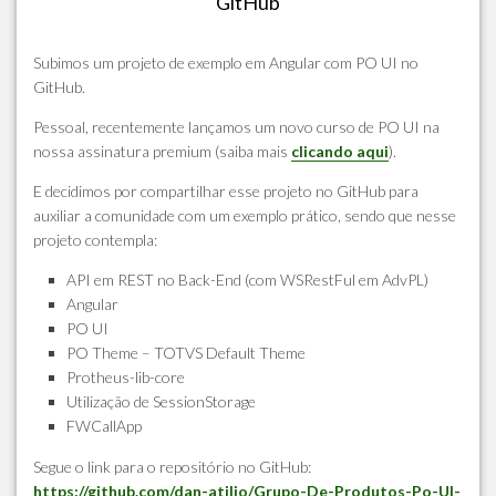
GitHub
Subimos um projeto de exemplo em Angular com PO UI no
GitHub.
Pessoal, recentemente lançamos um novo curso de PO UI na
nossa assinatura premium (saiba mais
clicando aqui
).
E decidimos por compartilhar esse projeto no GitHub para
auxiliar a comunidade com um exemplo prático, sendo que nesse
projeto contempla:
API em REST no Back-End (com WSRestFul em AdvPL)
Angular
PO UI
PO Theme – TOTVS Default Theme
Protheus-lib-core
Utilização de SessionStorage
FWCallApp
Segue o link para o repositório no GitHub:
https://github.com/dan-atilio/Grupo-De-Produtos-Po-UI-