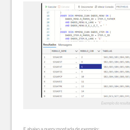
Exemplo do result
E abaixo a query montada de exemplo: