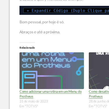
+ Expandir Código (Duplo Clique p
Bom pessoal, por hoje é só.
Abraços e até a próxima.
Relacionado
Como adicionar uma rotina em um Menu do
Como desativ
Protheus
Protheus
31 de maio de 2023
28 de junho 
Em "TOTVS"
Em "TOTVS"