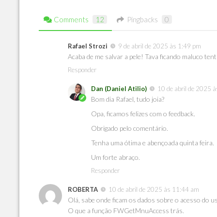
Comments
12
Pingbacks
0
Rafael Strozi
9 de abril de 2025 às 1:49 pm
Acaba de me salvar a pele! Tava ficando maluco ten
Responder
Dan (Daniel Atilio)
10 de abril de 2025 
Bom dia Rafael, tudo joia?
Opa, ficamos felizes com o feedback.
Obrigado pelo comentário.
Tenha uma ótima e abençoada quinta feira.
Um forte abraço.
Responder
ROBERTA
10 de abril de 2025 às 11:44 am
Olá, sabe onde ficam os dados sobre o acesso do us
O que a função FWGetMnuAccess trás.