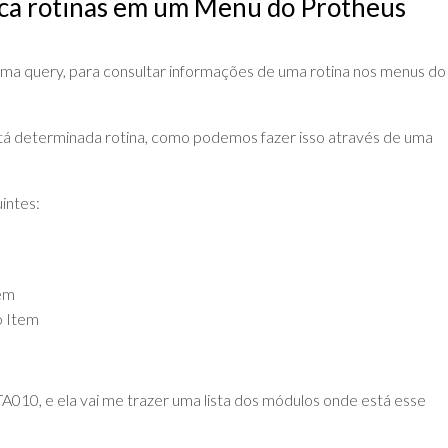
ca rotinas em um Menu do Protheus
DE
ADVPL
JAVA
(OVERVIEW)
LINGUAGEM
ma query, para consultar informações de uma rotina nos menus do
C
PHP
á determinada rotina, como podemos fazer isso através de uma
SQL
SERVER
intes:
em
 Item
A010, e ela vai me trazer uma lista dos módulos onde está esse