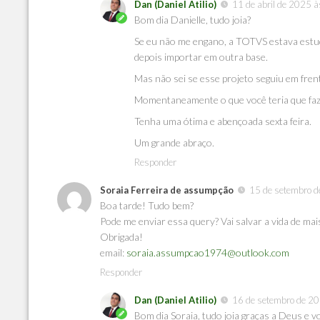
Dan (Daniel Atilio)
11 de abril de 2025 
Bom dia Danielle, tudo joia?
Se eu não me engano, a TOTVS estava estu
depois importar em outra base.
Mas não sei se esse projeto seguiu em fren
Momentaneamente o que você teria que faz
Tenha uma ótima e abençoada sexta feira.
Um grande abraço.
Responder
Soraia Ferreira de assumpção
15 de setembro 
Boa tarde! Tudo bem?
Pode me enviar essa query? Vai salvar a vida de mai
Obrigada!
email:
soraia.assumpcao1974@outlook.com
Responder
Dan (Daniel Atilio)
16 de setembro de 2
Bom dia Soraia, tudo joia graças a Deus e v