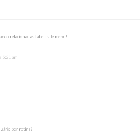
tando relacionar as tabelas de menu!
às 5:21 am
uário por rotina?