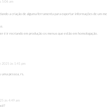
às 5:06 am
dando a criação de alguma ferramenta para exportar informações de um m
te.
er é ir recriando em produção os menus que estão em homologação.
de 2025 às 1:41 pm
s uma pessoa, rs.
025 às 4:49 am
ocê?