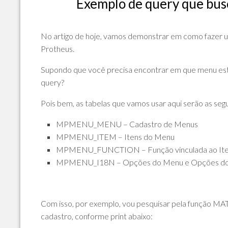
Exemplo de query que bus
POLÍTICA
DE
PRIVACIDADE
No artigo de hoje, vamos demonstrar em como fazer u
E
Protheus.
COOKIES
Supondo que você precisa encontrar em que menu est
SOBRE
query?
Pois bem, as tabelas que vamos usar aqui serão as segu
MPMENU_MENU – Cadastro de Menus
MPMENU_ITEM – Itens do Menu
MPMENU_FUNCTION – Função vinculada ao It
MPMENU_I18N – Opções do Menu e Opções do
Com isso, por exemplo, vou pesquisar pela função MAT
cadastro, conforme print abaixo: