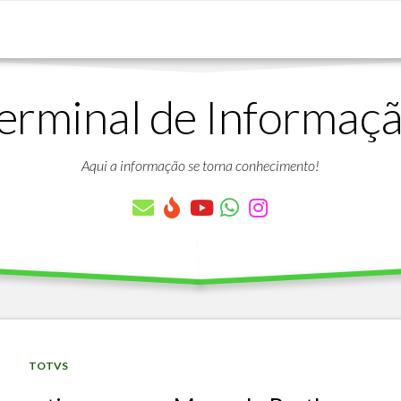
erminal de Informaç
DOWNLOADS
LISTA
DE
Aqui a informação se torna conhecimento!
ARTIGOS
LISTA
DE
PARÂMETROS
TABELAS
DO
PROTHEUS
VÍDEO
BANCO
TOTVS
AULAS
DE
GRATUITAS
DADOS