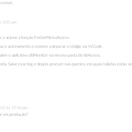
ossivel.
às 5:05 am
ion, e acione a função FwGetMenuAccess.
faz o acionamento e comece a depurar o código via VsCode.
 abre o aplicativo dbMonitor na mesma pasta do dbAccess.
ela. Salve esse log, e depois procure nas queries, em quais tabelas estão s
2025 às 12:16 pm
ar em produção?