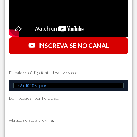
INSCREVA-SE NO CANAL
E abaixo o código fonte desenvolvido:
zVid0106.prw
Bom pessoal, por hoje é só.
Abraços e até a próxima.