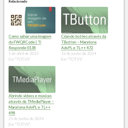
Relacionado
Como salvar uma imagem
Criando botões através da
do FWQRCode | Ti
TButton – Maratona
Responde 0138
AdvPL e TL++ 472
1 de abril de 2025
12 de junho de 2024
Em "TOTVS"
Em "TOTVS"
Abrindo vídeos e músicas
através da TMediaPlayer –
Maratona AdvPL e TL++
498
25 de junho de 2024
Em "TOTVS"