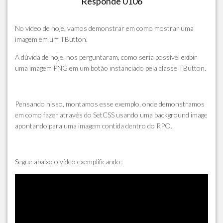
Responde 0106
No vídeo de hoje, vamos demonstrar em como mostrar uma
imagem em um TButton.
A dúvida de hoje, nos perguntaram, como seria possível exibir
uma imagem PNG em um botão instanciado pela classe TButton.
Pensando nisso, montamos esse exemplo, onde demonstramos
em como fazer através do SetCSS usando uma background image
apontando para uma imagem contida dentro do RPO.
Segue abaixo o vídeo exemplificando: