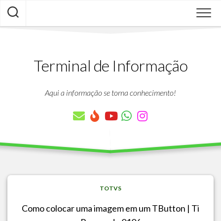
Skip
to
content
Terminal de Informação
Aqui a informação se torna conhecimento!
TOTVS
Como colocar uma imagem em um TButton | Ti