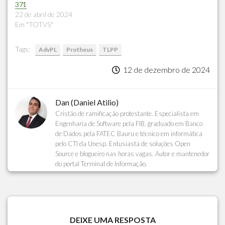
371
22 de abril de 2024
Em "TOTVS"
Tags:
AdvPL
Protheus
TLPP
12 de dezembro de 2024
Dan (Daniel Atilio)
Cristão de ramificação protestante. Especialista em
Engenharia de Software pela FIB, graduado em Banco
de Dados pela FATEC Bauru e técnico em informática
pelo CTI da Unesp. Entusiasta de soluções Open
Source e blogueiro nas horas vagas. Autor e mantenedor
do portal Terminal de Informação.
DEIXE UMA RESPOSTA