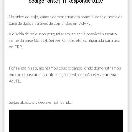
código fonte | Ti Responde 0107
No vídeo de hoje, vamos demonstrar em como buscar o nome da
base de dados através de comandos em AdvPL.
A dúvida de hoje, nos perguntaram, se seria possível buscar o
nome da base (do SQL Server, Oracle, etc) configurada para uso
no ERP.
Pensando nisso, montamos esse exemplo, onde demonstramos
em como buscar essa informação dentro do AppServer.ini via
AdvPL.
Segue abaixo o vídeo exemplificando: