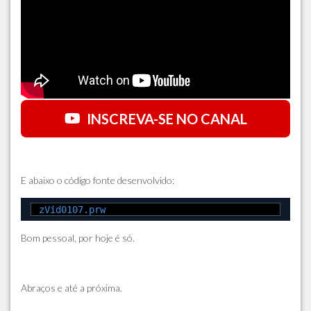
INSCREVA-SE NO CANAL
E abaixo o código fonte desenvolvido:
zVid0107.prw
Bom pessoal, por hoje é só.
Abraços e até a próxima.