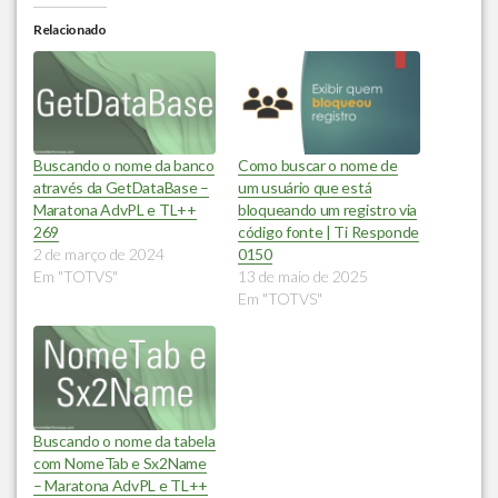
Relacionado
Buscando o nome da banco
Como buscar o nome de
através da GetDataBase –
um usuário que está
Maratona AdvPL e TL++
bloqueando um registro via
269
código fonte | Ti Responde
2 de março de 2024
0150
Em "TOTVS"
13 de maio de 2025
Em "TOTVS"
Buscando o nome da tabela
com NomeTab e Sx2Name
– Maratona AdvPL e TL++