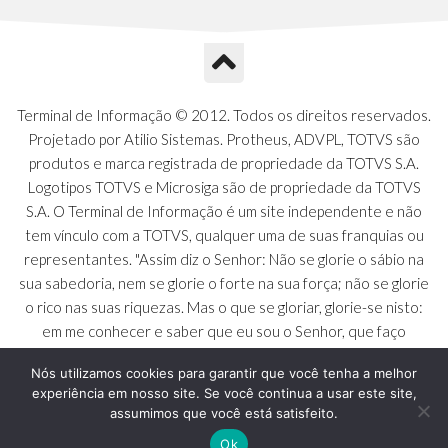
Terminal de Informação © 2012. Todos os direitos reservados.
Projetado por Atilio Sistemas. Protheus, ADVPL, TOTVS são
produtos e marca registrada de propriedade da TOTVS S.A.
Logotipos TOTVS e Microsiga são de propriedade da TOTVS
S.A. O Terminal de Informação é um site independente e não
tem vínculo com a TOTVS, qualquer uma de suas franquias ou
representantes. "Assim diz o Senhor: Não se glorie o sábio na
sua sabedoria, nem se glorie o forte na sua força; não se glorie
o rico nas suas riquezas. Mas o que se gloriar, glorie-se nisto:
em me conhecer e saber que eu sou o Senhor, que faço
beneficência, juízo e justiça na terra [...]" - Jeremias 9:23 a 24
Nós utilizamos cookies para garantir que você tenha a melhor
experiência em nosso site. Se você continua a usar este site,
assumimos que você está satisfeito.
Ok