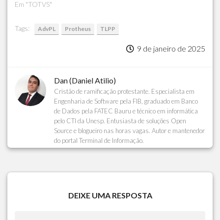
Em "TOTVS"
Tags:
AdvPL
Protheus
TLPP
9 de janeiro de 2025
Dan (Daniel Atilio)
Cristão de ramificação protestante. Especialista em
Engenharia de Software pela FIB, graduado em Banco
de Dados pela FATEC Bauru e técnico em informática
pelo CTI da Unesp. Entusiasta de soluções Open
Source e blogueiro nas horas vagas. Autor e mantenedor
do portal Terminal de Informação.
DEIXE UMA RESPOSTA