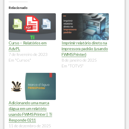
Relacionado
Curso – Relatórios em
Imprimir relatório direto na
AdvPL
impressora padrão (usando
7 de fevereiro de 2023
FWMSPrinter)
Em "Cursos"
8 de janeiro de 2025
Em "TOTVS"
Adicionando uma marca
dágua em um relatório
usando FWMSPrinter | Ti
Responde 0211
11 de dezembro de 2025