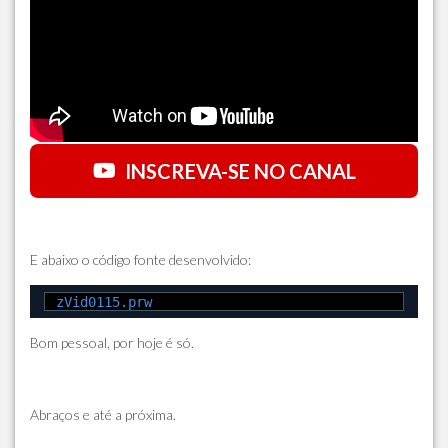
INSCREVA-SE NO CANAL
E abaixo o código fonte desenvolvido:
zVid0115.prw
Bom pessoal, por hoje é só.
Abraços e até a próxima.