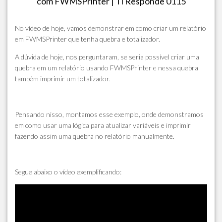
com FWMSPrinter | Ti Responde 0115
No vídeo de hoje, vamos demonstrar em como criar um relatório
em FWMSPrinter que tenha quebra e totalizador.
A dúvida de hoje, nos perguntaram, se seria possível criar uma
quebra em um relatório usando FWMSPrinter e nessa quebra
também imprimir um totalizador.
Pensando nisso, montamos esse exemplo, onde demonstramos
em como usar uma lógica para atualizar variáveis e imprimir
fazendo assim uma quebra no relatório manualmente.
Segue abaixo o vídeo exemplificando: